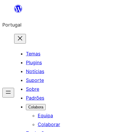
Saltar
para
Portugal
o
conteúdo
Temas
Plugins
Notícias
Suporte
Sobre
Padrões
Colabora
Equipa
Colaborar