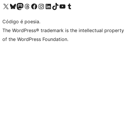
Visite a nossa conta X (antigo Twitter)
Visit our Bluesky account
Visit our Mastodon account
Visit our Threads account
Visite a nossa página do Facebook
Visite a nossa conta no Instagram
Visite a nossa conta no LinkedIn
Visit our TikTok account
Visit our YouTube channel
Visit our Tumblr account
Código é poesia.
The WordPress® trademark is the intellectual property
of the WordPress Foundation.