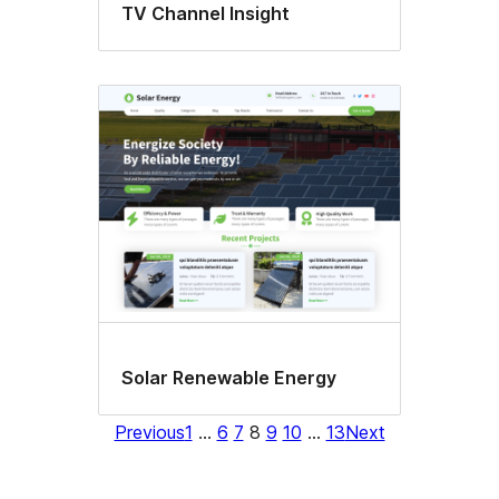
TV Channel Insight
Solar Renewable Energy
Previous
1
…
6
7
8
9
10
…
13
Next