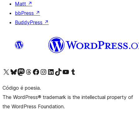
Matt
↗
bbPress
↗
BuddyPress
↗
Visite a nossa conta X (antigo Twitter)
Visit our Bluesky account
Visit our Mastodon account
Visit our Threads account
Visite a nossa página do Facebook
Visite a nossa conta no Instagram
Visite a nossa conta no LinkedIn
Visit our TikTok account
Visit our YouTube channel
Visit our Tumblr account
Código é poesia.
The WordPress® trademark is the intellectual property of
the WordPress Foundation.