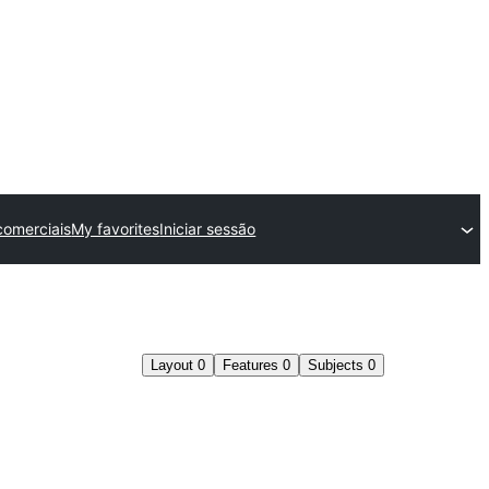
comerciais
My favorites
Iniciar sessão
Layout
0
Features
0
Subjects
0