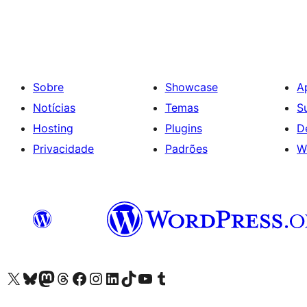
Sobre
Showcase
A
Notícias
Temas
S
Hosting
Plugins
D
Privacidade
Padrões
W
Visite a nossa conta X (antigo Twitter)
Visit our Bluesky account
Visit our Mastodon account
Visit our Threads account
Visite a nossa página do Facebook
Visite a nossa conta no Instagram
Visite a nossa conta no LinkedIn
Visit our TikTok account
Visit our YouTube channel
Visit our Tumblr account