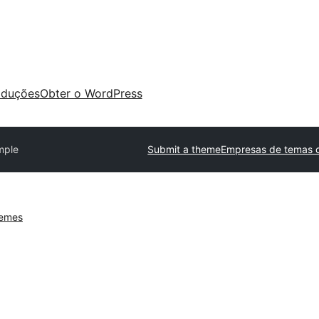
aduções
Obter o WordPress
mple
Submit a theme
Empresas de temas 
hemes