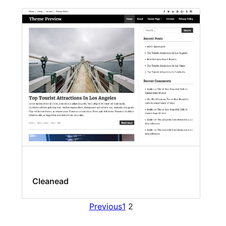
Cleanead
Previous
1
2