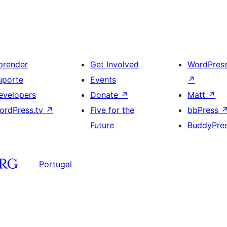
prender
Get Involved
WordPres
uporte
Events
↗
evelopers
Donate
↗
Matt
↗
ordPress.tv
↗
Five for the
bbPress
Future
BuddyPre
Portugal