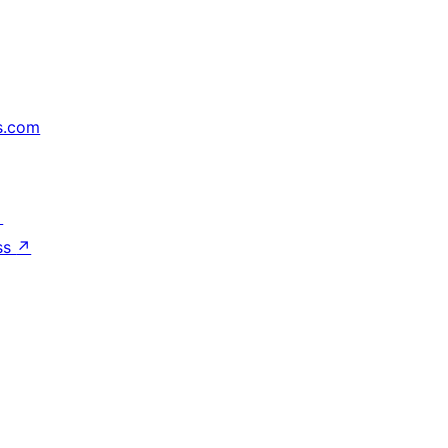
s.com
↗
ss
↗