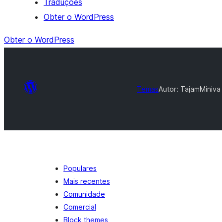
Traduções
Obter o WordPress
Obter o WordPress
Temas
Autor: Tajam
Miniva
Populares
Mais recentes
Comunidade
Comercial
Block themes