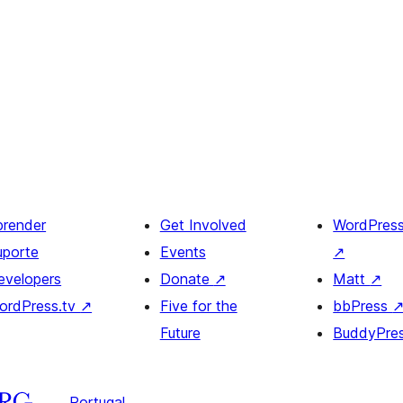
prender
Get Involved
WordPres
uporte
Events
↗
evelopers
Donate
↗
Matt
↗
ordPress.tv
↗
Five for the
bbPress
Future
BuddyPre
Portugal