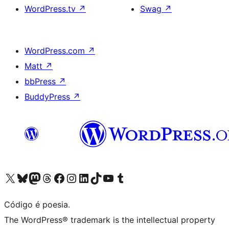
WordPress.tv
↗
Swag
↗
WordPress.com
↗
Matt
↗
bbPress
↗
BuddyPress
↗
Visite a nossa conta X (antigo Twitter)
Visit our Bluesky account
Visit our Mastodon account
Visit our Threads account
Visite a nossa página do Facebook
Visite a nossa conta no Instagram
Visite a nossa conta no LinkedIn
Visit our TikTok account
Visit our YouTube channel
Visit our Tumblr account
Código é poesia.
The WordPress® trademark is the intellectual property