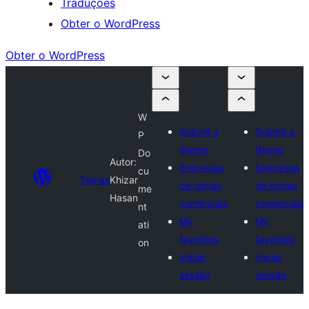
Traduções
Obter o WordPress
Obter o WordPress
W
Submit a
Submit a
P
theme
theme
Do
Autor:
Empresas
Empresas
cu
Temas
Khizar
de temas
de temas
me
Hasan
comerciais
comerciais
nt
My
My
ati
favorites
favorites
on
Iniciar
Iniciar
sessão
sessão