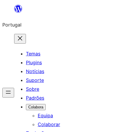
Saltar
para
Portugal
o
conteúdo
Temas
Plugins
Notícias
Suporte
Sobre
Padrões
Colabora
Equipa
Colaborar