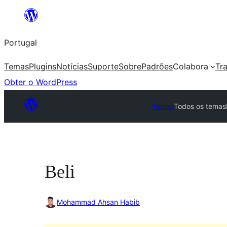
Saltar
para
Portugal
o
conteúdo
Temas
Plugins
Notícias
Suporte
Sobre
Padrões
Colabora
Tr
Obter o WordPress
Temas
Todos os temas
Beli
Mohammad Ahsan Habib