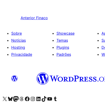
Anterior
Finaco
Sobre
Showcase
A
Notícias
Temas
S
Hosting
Plugins
D
Privacidade
Padrões
W
Visite a nossa conta X (antigo Twitter)
Visit our Bluesky account
Visit our Mastodon account
Visit our Threads account
Visite a nossa página do Facebook
Visite a nossa conta no Instagram
Visite a nossa conta no LinkedIn
Visit our TikTok account
Visit our YouTube channel
Visit our Tumblr account