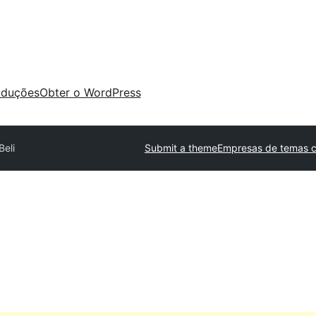
aduções
Obter o WordPress
Beli
Submit a theme
Empresas de temas c