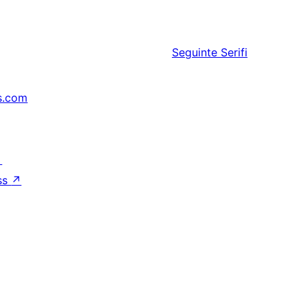
Seguinte
Serifi
s.com
↗
ss
↗