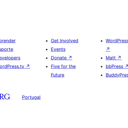
prender
Get Involved
WordPres
uporte
Events
↗
evelopers
Donate
↗
Matt
↗
ordPress.tv
↗
Five for the
bbPress
Future
BuddyPre
Portugal