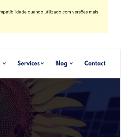
mpatibilidade quando utilizado com versões mais
Pré-visualizar
Descarregar
Versão
1.0.3
Última actualização
3 de Agosto, 2022
Instalações activas
40+
Versão do WordPress
5.9
Versão do PHP
5.6
Página inicial do tema