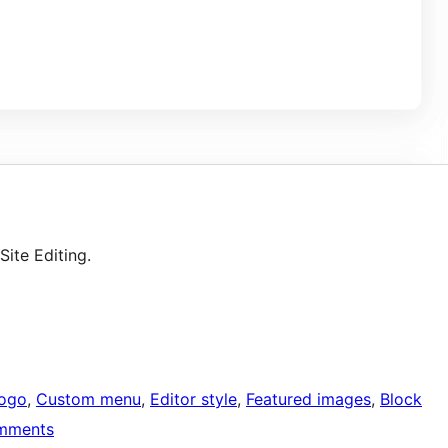
Site Editing.
logo
, 
Custom menu
, 
Editor style
, 
Featured images
, 
Block
mments