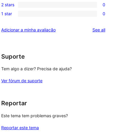
review
2 stars
0
star
3-
0
reviews
1 star
0
star
2-
0
reviews
star
1-
reviews
Adicionar a minha avaliação
See all
reviews
star
reviews
Suporte
Tem algo a dizer? Precisa de ajuda?
Ver fórum de suporte
Reportar
Este tema tem problemas graves?
Reportar este tema