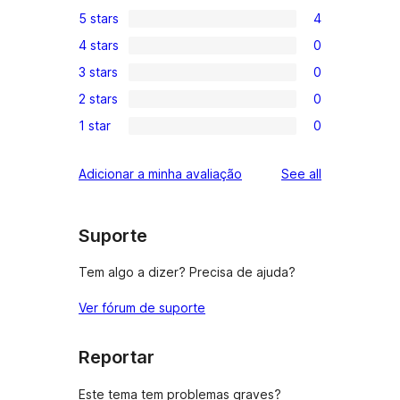
5 stars
4
4
4 stars
0
5-
0
3 stars
0
star
4-
0
reviews
2 stars
0
star
3-
0
reviews
1 star
0
star
2-
0
reviews
star
1-
reviews
Adicionar a minha avaliação
See all
reviews
star
reviews
Suporte
Tem algo a dizer? Precisa de ajuda?
Ver fórum de suporte
Reportar
Este tema tem problemas graves?