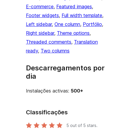
E-commerce
, 
Featured images
, 
Footer widgets
, 
Full width template
, 
Left sidebar
, 
One column
, 
Portfólio
, 
Right sidebar
, 
Theme options
, 
Threaded comments
, 
Translation
ready
, 
Two columns
Descarregamentos por
dia
Instalações activas:
500+
Classificações
5
out of 5 stars.