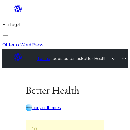
Saltar
para
Portugal
o
conteúdo
Obter o WordPress
Temas
Todos os temas
Better Health
Better Health
canyonthemes