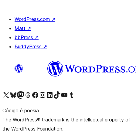
WordPress.com
↗
Matt
↗
bbPress
↗
BuddyPress
↗
Visite a nossa conta X (antigo Twitter)
Visit our Bluesky account
Visit our Mastodon account
Visit our Threads account
Visite a nossa página do Facebook
Visite a nossa conta no Instagram
Visite a nossa conta no LinkedIn
Visit our TikTok account
Visit our YouTube channel
Visit our Tumblr account
Código é poesia.
The WordPress® trademark is the intellectual property of
the WordPress Foundation.