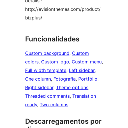
details :
http://evisionthemes.com/product/
bizplus/
Funcionalidades
Custom background
, 
Custom
colors
, 
Custom logo
, 
Custom menu
, 
Full width template
, 
Left sidebar
, 
One column
, 
Fotografia
, 
Portfólio
, 
Right sidebar
, 
Theme options
, 
Threaded comments
, 
Translation
ready
, 
Two columns
Descarregamentos por