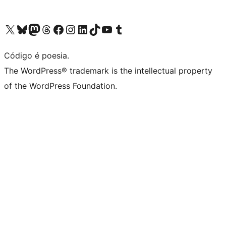
Visite a nossa conta X (antigo Twitter)
Visit our Bluesky account
Visit our Mastodon account
Visit our Threads account
Visite a nossa página do Facebook
Visite a nossa conta no Instagram
Visite a nossa conta no LinkedIn
Visit our TikTok account
Visit our YouTube channel
Visit our Tumblr account
Código é poesia.
The WordPress® trademark is the intellectual property
of the WordPress Foundation.