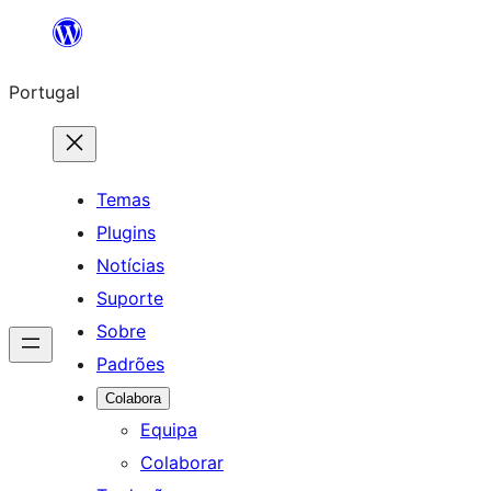
Saltar
para
Portugal
o
conteúdo
Temas
Plugins
Notícias
Suporte
Sobre
Padrões
Colabora
Equipa
Colaborar