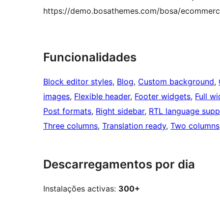
https://demo.bosathemes.com/bosa/ecommer
Funcionalidades
Block editor styles
, 
Blog
, 
Custom background
, 
images
, 
Flexible header
, 
Footer widgets
, 
Full w
Post formats
, 
Right sidebar
, 
RTL language supp
Three columns
, 
Translation ready
, 
Two columns
Descarregamentos por dia
Instalações activas:
300+