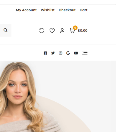
Tema comercial
Este tema é gratuito, mas oferece actualizações ou
suporte comercial pagos.
Pré-visualizar
Descarregar
Tema dependente de
Bosa
.
Versão
1.0.6
Última actualização
6 de Julho, 2026
Instalações activas
300+
Versão do WordPress
4.7
Versão do PHP
5.5
Página inicial do tema