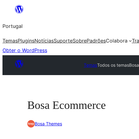
Saltar
para
Portugal
o
conteúdo
Temas
Plugins
Notícias
Suporte
Sobre
Padrões
Colabora
Tr
Obter o WordPress
Temas
Todos os temas
Bos
Bosa Ecommerce
Bosa Themes