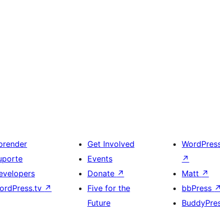
prender
Get Involved
WordPres
uporte
Events
↗
evelopers
Donate
↗
Matt
↗
ordPress.tv
↗
Five for the
bbPress
Future
BuddyPre