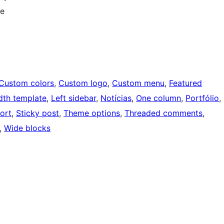
ce
Custom colors
, 
Custom logo
, 
Custom menu
, 
Featured
idth template
, 
Left sidebar
, 
Notícias
, 
One column
, 
Portfólio
, 
ort
, 
Sticky post
, 
Theme options
, 
Threaded comments
, 
, 
Wide blocks