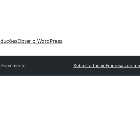
aduções
Obter o WordPress
a Ecommerce
Submit a theme
Empresas de tem