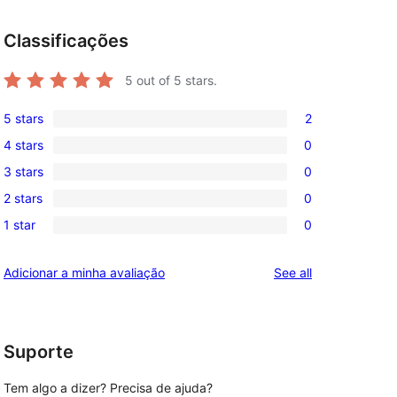
Classificações
5
out of 5 stars.
5 stars
2
2
4 stars
0
5-
0
3 stars
0
star
4-
0
reviews
2 stars
0
star
3-
0
reviews
1 star
0
star
2-
0
reviews
star
1-
reviews
Adicionar a minha avaliação
See all
reviews
star
reviews
Suporte
Tem algo a dizer? Precisa de ajuda?