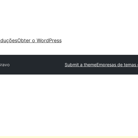
aduções
Obter o WordPress
Bravo
Submit a theme
Empresas de temas 