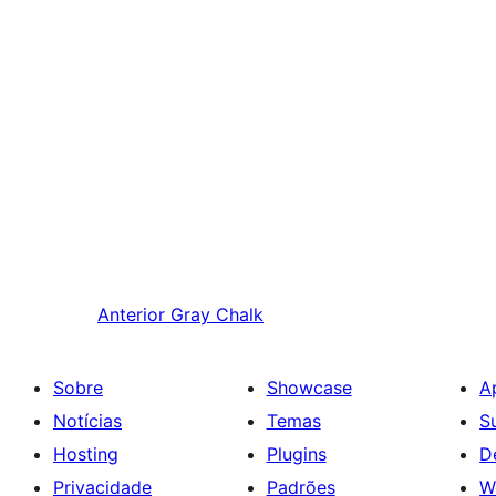
Anterior
Gray Chalk
Sobre
Showcase
A
Notícias
Temas
S
Hosting
Plugins
D
Privacidade
Padrões
W