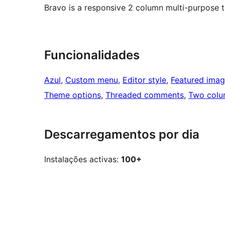
Bravo is a responsive 2 column multi-purpose 
Funcionalidades
Azul
, 
Custom menu
, 
Editor style
, 
Featured ima
Theme options
, 
Threaded comments
, 
Two colu
Descarregamentos por dia
Instalações activas:
100+