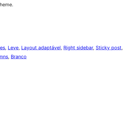
theme.
ges
, 
Leve
, 
Layout adaptável
, 
Right sidebar
, 
Sticky post
, 
mns
, 
Branco