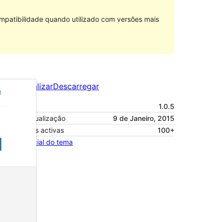
mpatibilidade quando utilizado com versões mais
Pré-visualizar
Descarregar
Versão
1.0.5
Última actualização
9 de Janeiro, 2015
Instalações activas
100+
Página inicial do tema