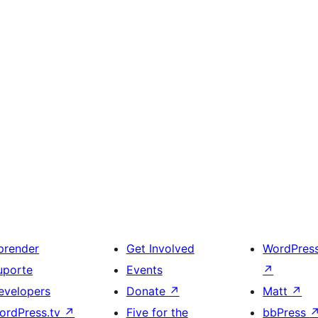
prender
Get Involved
WordPres
uporte
Events
↗
evelopers
Donate
↗
Matt
↗
ordPress.tv
↗
Five for the
bbPress