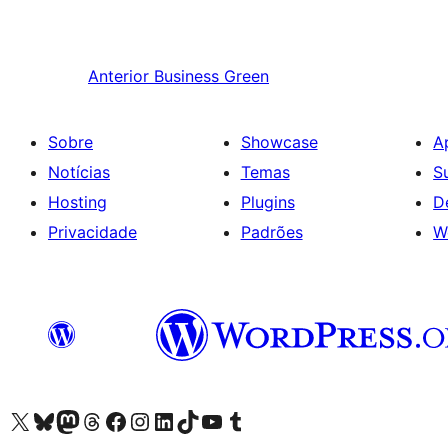
Anterior
Business Green
Sobre
Showcase
A
Notícias
Temas
S
Hosting
Plugins
D
Privacidade
Padrões
W
Visite a nossa conta X (antigo Twitter)
Visit our Bluesky account
Visit our Mastodon account
Visit our Threads account
Visite a nossa página do Facebook
Visite a nossa conta no Instagram
Visite a nossa conta no LinkedIn
Visit our TikTok account
Visit our YouTube channel
Visit our Tumblr account