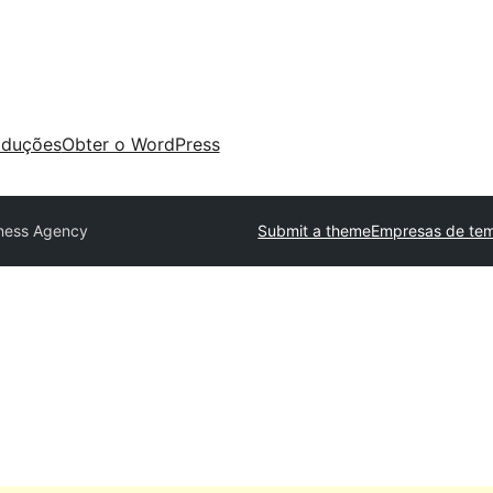
aduções
Obter o WordPress
ness Agency
Submit a theme
Empresas de tem