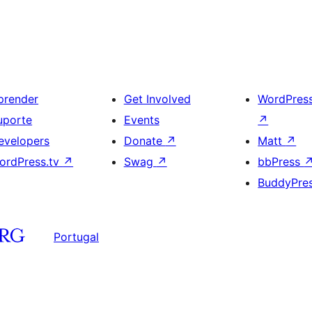
prender
Get Involved
WordPres
uporte
Events
↗
evelopers
Donate
↗
Matt
↗
ordPress.tv
↗
Swag
↗
bbPress
BuddyPre
Portugal