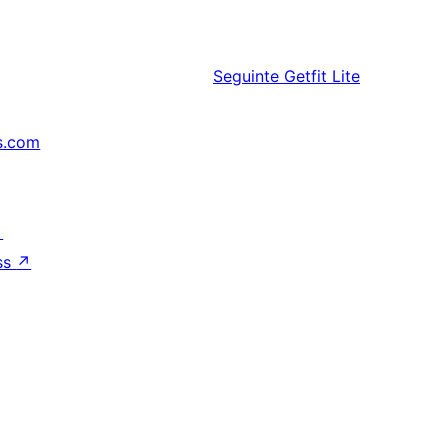
Seguinte
Getfit Lite
s.com
↗
ss
↗