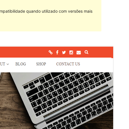
mpatibilidade quando utilizado com versões mais
Pré-visualizar
Descarregar
Versão
0.0.7
Última actualização
6 de Fevereiro, 2024
Instalações activas
10+
Versão do PHP
5.2.4
Página inicial do tema