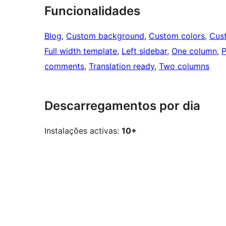
Funcionalidades
Blog
, 
Custom background
, 
Custom colors
, 
Cus
Full width template
, 
Left sidebar
, 
One column
, 
P
comments
, 
Translation ready
, 
Two columns
Descarregamentos por dia
Instalações activas:
10+