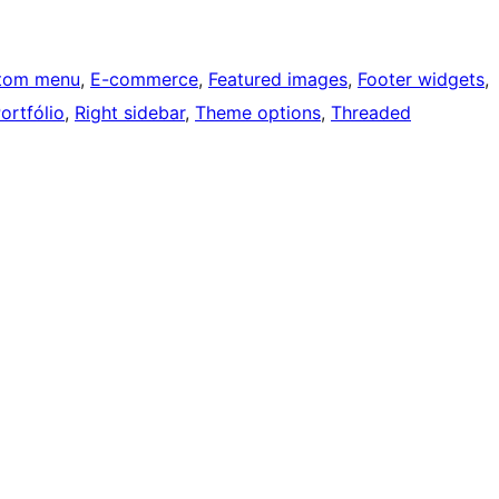
tom menu
, 
E-commerce
, 
Featured images
, 
Footer widgets
, 
ortfólio
, 
Right sidebar
, 
Theme options
, 
Threaded