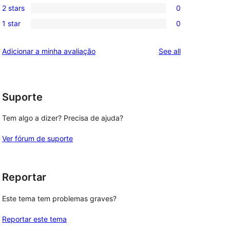
review
2 stars
0
star
3-
0
reviews
1 star
0
star
2-
0
reviews
star
1-
reviews
Adicionar a minha avaliação
See all
reviews
star
reviews
Suporte
Tem algo a dizer? Precisa de ajuda?
Ver fórum de suporte
Reportar
Este tema tem problemas graves?
Reportar este tema