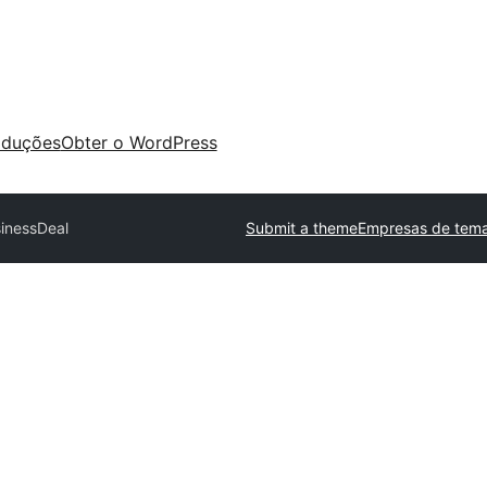
aduções
Obter o WordPress
inessDeal
Submit a theme
Empresas de tema