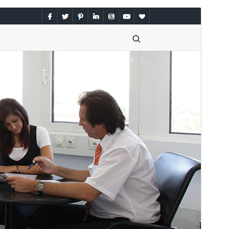
Pré-visualizar
Descarregar
Versão
2.0.2
Última actualização
4 de Junho, 2025
Instalações activas
100+
Versão do WordPress
6.7
Versão do PHP
7.0
Página inicial do tema