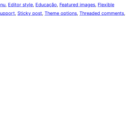
nu
, 
Editor style
, 
Educação
, 
Featured images
, 
Flexible
support
, 
Sticky post
, 
Theme options
, 
Threaded comments
, 