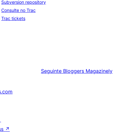
Subversion repository
Consulte no Trac
Trac tickets
Seguinte
Bloggers Magazinely
s.com
↗
ss
↗