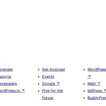
prender
Get Involved
WordPres
uporte
Events
↗
evelopers
Donate
↗
Matt
↗
ordPress.tv
↗
Five for the
bbPress
Future
BuddyPre