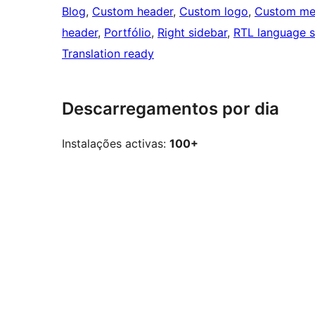
Blog
, 
Custom header
, 
Custom logo
, 
Custom me
header
, 
Portfólio
, 
Right sidebar
, 
RTL language 
Translation ready
Descarregamentos por dia
Instalações activas:
100+