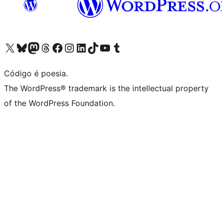
Visite a nossa conta X (antigo Twitter)
Visit our Bluesky account
Visit our Mastodon account
Visit our Threads account
Visite a nossa página do Facebook
Visite a nossa conta no Instagram
Visite a nossa conta no LinkedIn
Visit our TikTok account
Visit our YouTube channel
Visit our Tumblr account
Código é poesia.
The WordPress® trademark is the intellectual property
of the WordPress Foundation.