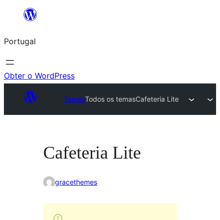
Saltar
para
Portugal
o
conteúdo
Obter o WordPress
Temas
Todos os temas
Cafeteria Lite
Cafeteria Lite
gracethemes