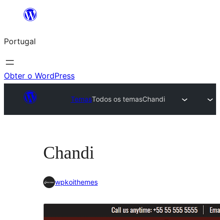
Saltar
para
Portugal
o
conteúdo
Obter o WordPress
Temas
Todos os temas
Chandi
Chandi
wpkoithemes