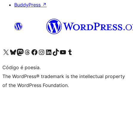
BuddyPress
↗
Visite a nossa conta X (antigo Twitter)
Visit our Bluesky account
Visit our Mastodon account
Visit our Threads account
Visite a nossa página do Facebook
Visite a nossa conta no Instagram
Visite a nossa conta no LinkedIn
Visit our TikTok account
Visit our YouTube channel
Visit our Tumblr account
Código é poesia.
The WordPress® trademark is the intellectual property
of the WordPress Foundation.