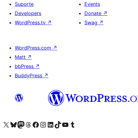
Suporte
Events
Developers
Donate
↗
WordPress.tv
↗
Swag
↗
WordPress.com
↗
Matt
↗
bbPress
↗
BuddyPress
↗
Visite a nossa conta X (antigo Twitter)
Visit our Bluesky account
Visit our Mastodon account
Visit our Threads account
Visite a nossa página do Facebook
Visite a nossa conta no Instagram
Visite a nossa conta no LinkedIn
Visit our TikTok account
Visit our YouTube channel
Visit our Tumblr account