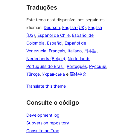
Traduções
Este tema está disponível nos seguintes
idiomas:
Deutsch
,
English (UK)
,
English
(US)
,
Español de Chile
,
Español de
Colombia
,
Español
,
Español de
Venezuela
,
Français
,
Italiano
,
日本語
,
Nederlands (België)
,
Nederlands
,
Português do Brasil
,
Português
,
Русский
,
Türkçe
,
Українська
e
简体中文
.
Translate this theme
Consulte o código
Development log
Subversion repository
Consulte no Trac