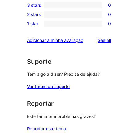
3 stars
0
star
4-
0
reviews
2 stars
0
star
3-
0
reviews
1 star
0
star
2-
0
reviews
star
1-
reviews
Adicionar a minha avaliação
See all
reviews
star
reviews
Suporte
Tem algo a dizer? Precisa de ajuda?
Ver fórum de suporte
Reportar
Este tema tem problemas graves?
Reportar este tema