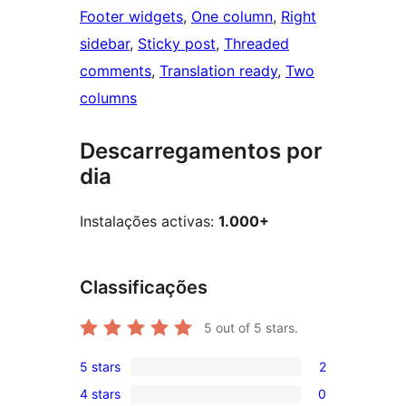
Footer widgets
, 
One column
, 
Right
sidebar
, 
Sticky post
, 
Threaded
comments
, 
Translation ready
, 
Two
columns
Descarregamentos por
dia
Instalações activas:
1.000+
Classificações
5
out of 5 stars.
5 stars
2
2
4 stars
0
5-
0