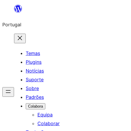
Saltar
para
Portugal
o
conteúdo
Temas
Plugins
Notícias
Suporte
Sobre
Padrões
Colabora
Equipa
Colaborar