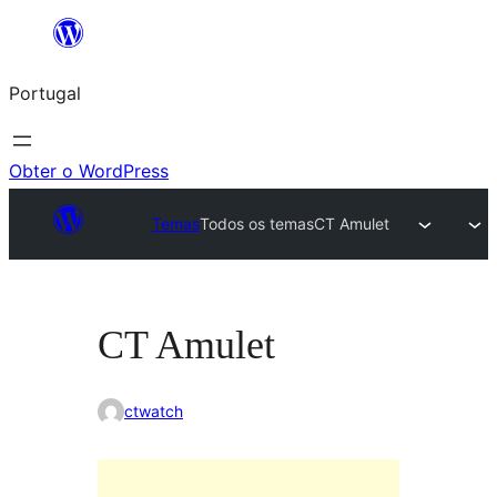
Saltar
para
Portugal
o
conteúdo
Obter o WordPress
Temas
Todos os temas
CT Amulet
CT Amulet
ctwatch