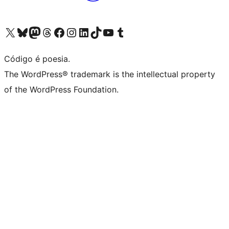
Visite a nossa conta X (antigo Twitter)
Visit our Bluesky account
Visit our Mastodon account
Visit our Threads account
Visite a nossa página do Facebook
Visite a nossa conta no Instagram
Visite a nossa conta no LinkedIn
Visit our TikTok account
Visit our YouTube channel
Visit our Tumblr account
Código é poesia.
The WordPress® trademark is the intellectual property
of the WordPress Foundation.