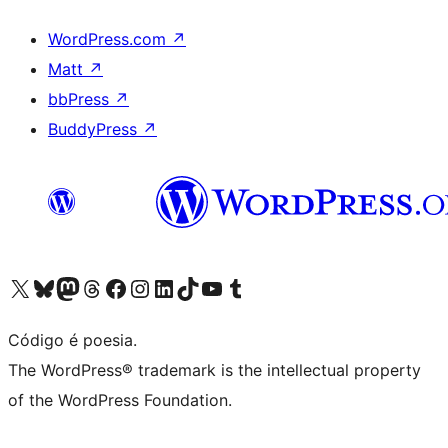
WordPress.com
↗
Matt
↗
bbPress
↗
BuddyPress
↗
Visite a nossa conta X (antigo Twitter)
Visit our Bluesky account
Visit our Mastodon account
Visit our Threads account
Visite a nossa página do Facebook
Visite a nossa conta no Instagram
Visite a nossa conta no LinkedIn
Visit our TikTok account
Visit our YouTube channel
Visit our Tumblr account
Código é poesia.
The WordPress® trademark is the intellectual property
of the WordPress Foundation.