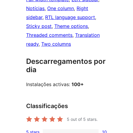
Notícias
, 
One column
, 
Right
sidebar
, 
RTL language support
, 
Sticky post
, 
Theme options
, 
Threaded comments
, 
Translation
ready
, 
Two columns
Descarregamentos por
dia
Instalações activas:
100+
Classificações
5
out of 5 stars.
5 stars
10