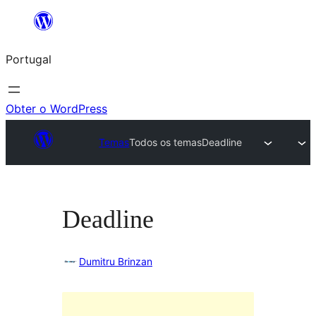
Saltar
para
Portugal
o
conteúdo
Obter o WordPress
Temas
Todos os temas
Deadline
Deadline
Dumitru Brinzan