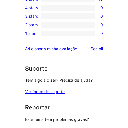
10
4 stars
0
5-
0
3 stars
0
star
4-
0
reviews
2 stars
0
star
3-
0
reviews
1 star
0
star
2-
0
reviews
star
1-
reviews
Adicionar a minha avaliação
See all
reviews
star
reviews
Suporte
Tem algo a dizer? Precisa de ajuda?
Ver fórum de suporte
Reportar
Este tema tem problemas graves?