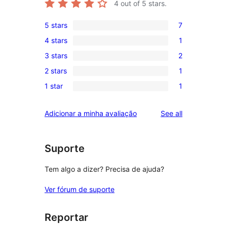
4
out of 5 stars.
5 stars
7
7
4 stars
1
5-
1
3 stars
2
star
4-
2
reviews
2 stars
1
star
3-
1
review
1 star
1
star
2-
1
reviews
star
1-
reviews
Adicionar a minha avaliação
See all
review
star
review
Suporte
Tem algo a dizer? Precisa de ajuda?
Ver fórum de suporte
Reportar