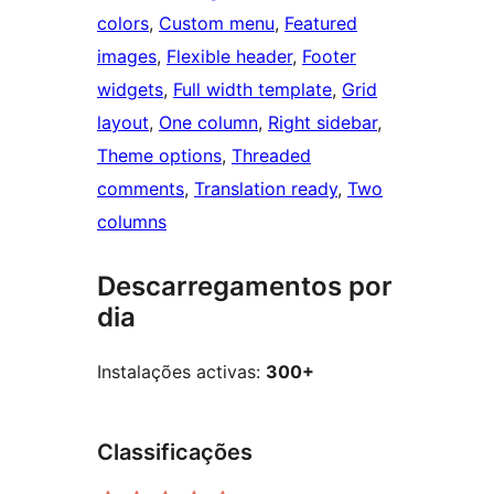
colors
, 
Custom menu
, 
Featured
images
, 
Flexible header
, 
Footer
widgets
, 
Full width template
, 
Grid
layout
, 
One column
, 
Right sidebar
, 
Theme options
, 
Threaded
comments
, 
Translation ready
, 
Two
columns
Descarregamentos por
dia
Instalações activas:
300+
Classificações