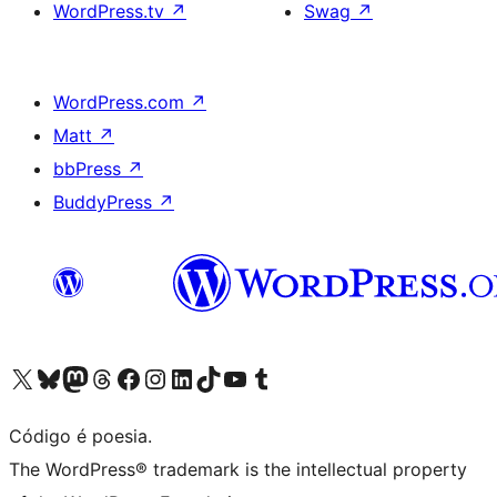
WordPress.tv
↗
Swag
↗
WordPress.com
↗
Matt
↗
bbPress
↗
BuddyPress
↗
Visite a nossa conta X (antigo Twitter)
Visit our Bluesky account
Visit our Mastodon account
Visit our Threads account
Visite a nossa página do Facebook
Visite a nossa conta no Instagram
Visite a nossa conta no LinkedIn
Visit our TikTok account
Visit our YouTube channel
Visit our Tumblr account
Código é poesia.
The WordPress® trademark is the intellectual property