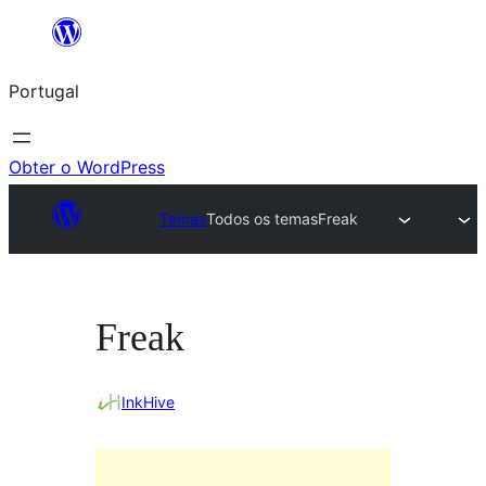
Saltar
para
Portugal
o
conteúdo
Obter o WordPress
Temas
Todos os temas
Freak
Freak
InkHive