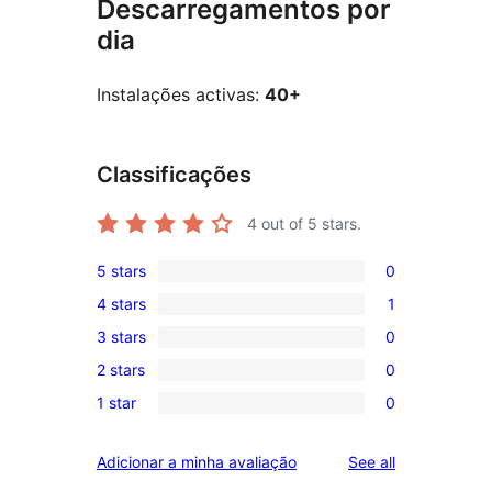
Descarregamentos por
dia
Instalações activas:
40+
Classificações
4
out of 5 stars.
5 stars
0
0
4 stars
1
5-
1
3 stars
0
star
4-
0
reviews
2 stars
0
star
3-
0
review
1 star
0
star
2-
0
reviews
star
1-
reviews
Adicionar a minha avaliação
See all
reviews
star