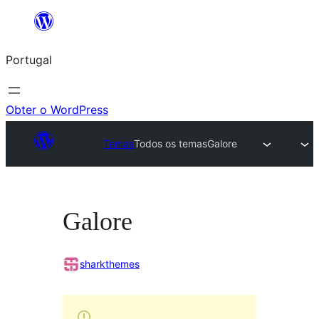
Saltar
para
Portugal
o
conteúdo
Obter o WordPress
Temas
Todos os temas
Galore
Galore
sharkthemes