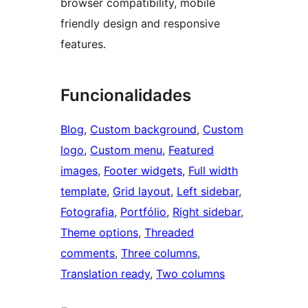
browser compatibility, mobile
friendly design and responsive
features.
Funcionalidades
Blog
, 
Custom background
, 
Custom
logo
, 
Custom menu
, 
Featured
images
, 
Footer widgets
, 
Full width
template
, 
Grid layout
, 
Left sidebar
, 
Fotografia
, 
Portfólio
, 
Right sidebar
, 
Theme options
, 
Threaded
comments
, 
Three columns
, 
Translation ready
, 
Two columns