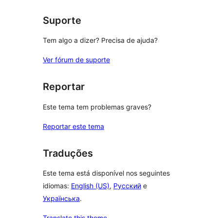
reviews
Suporte
Tem algo a dizer? Precisa de ajuda?
Ver fórum de suporte
Reportar
Este tema tem problemas graves?
Reportar este tema
Traduções
Este tema está disponível nos seguintes
idiomas:
English (US)
,
Русский
e
Українська
.
Translate this theme