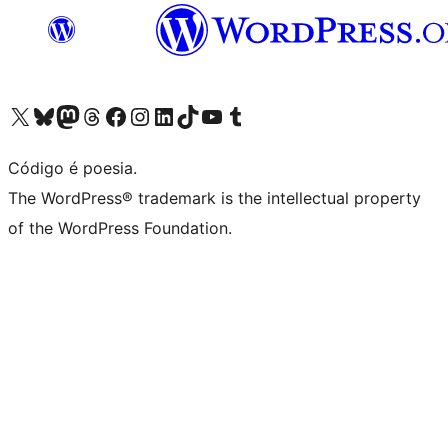
Visite a nossa conta X (antigo Twitter)
Visit our Bluesky account
Visit our Mastodon account
Visit our Threads account
Visite a nossa página do Facebook
Visite a nossa conta no Instagram
Visite a nossa conta no LinkedIn
Visit our TikTok account
Visit our YouTube channel
Visit our Tumblr account
Código é poesia.
The WordPress® trademark is the intellectual property
of the WordPress Foundation.