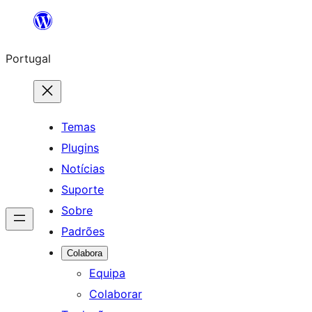
Saltar
para
Portugal
o
conteúdo
Temas
Plugins
Notícias
Suporte
Sobre
Padrões
Colabora
Equipa
Colaborar