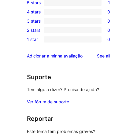
5 stars
1
1
4 stars
0
5-
0
3 stars
0
star
4-
0
review
2 stars
0
star
3-
0
reviews
1 star
0
star
2-
0
reviews
star
1-
reviews
Adicionar a minha avaliação
See all
reviews
star
reviews
Suporte
Tem algo a dizer? Precisa de ajuda?
Ver fórum de suporte
Reportar
Este tema tem problemas graves?