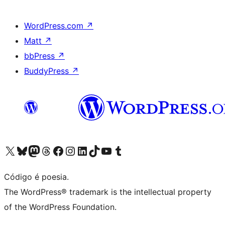
WordPress.com
↗
Matt
↗
bbPress
↗
BuddyPress
↗
Visite a nossa conta X (antigo Twitter)
Visit our Bluesky account
Visit our Mastodon account
Visit our Threads account
Visite a nossa página do Facebook
Visite a nossa conta no Instagram
Visite a nossa conta no LinkedIn
Visit our TikTok account
Visit our YouTube channel
Visit our Tumblr account
Código é poesia.
The WordPress® trademark is the intellectual property
of the WordPress Foundation.