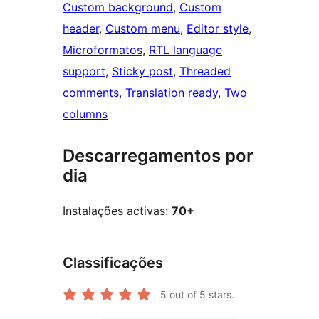
Custom background
, 
Custom
header
, 
Custom menu
, 
Editor style
, 
Microformatos
, 
RTL language
support
, 
Sticky post
, 
Threaded
comments
, 
Translation ready
, 
Two
columns
Descarregamentos por
dia
Instalações activas:
70+
Classificações
5
out of 5 stars.