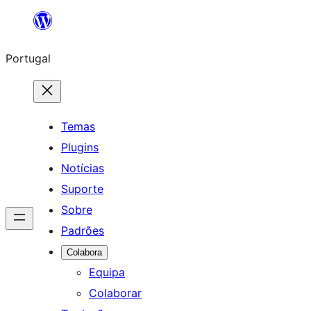
Saltar
para
Portugal
o
conteúdo
Temas
Plugins
Notícias
Suporte
Sobre
Padrões
Colabora
Equipa
Colaborar