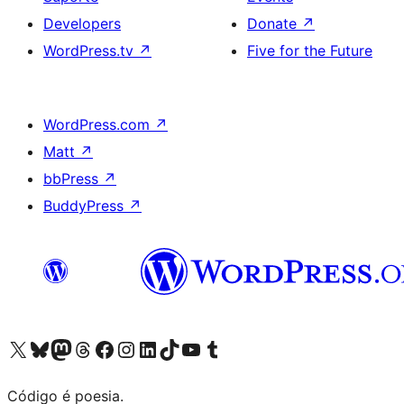
Developers
Donate
↗
WordPress.tv
↗
Five for the Future
WordPress.com
↗
Matt
↗
bbPress
↗
BuddyPress
↗
Visite a nossa conta X (antigo Twitter)
Visit our Bluesky account
Visit our Mastodon account
Visit our Threads account
Visite a nossa página do Facebook
Visite a nossa conta no Instagram
Visite a nossa conta no LinkedIn
Visit our TikTok account
Visit our YouTube channel
Visit our Tumblr account
Código é poesia.