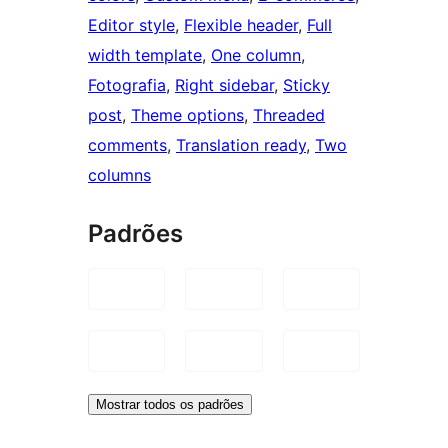
Editor style
, 
Flexible header
, 
Full
width template
, 
One column
, 
Fotografia
, 
Right sidebar
, 
Sticky
post
, 
Theme options
, 
Threaded
comments
, 
Translation ready
, 
Two
columns
Padrões
Mostrar todos os padrões