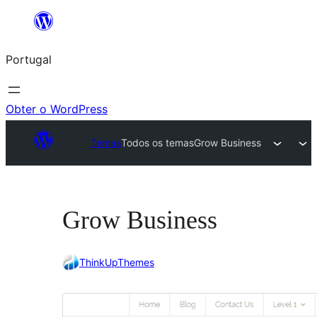
Saltar
para
Portugal
o
conteúdo
Obter o WordPress
Temas
Todos os temas
Grow Business
Grow Business
ThinkUpThemes