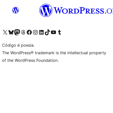
Visite a nossa conta X (antigo Twitter)
Visit our Bluesky account
Visit our Mastodon account
Visit our Threads account
Visite a nossa página do Facebook
Visite a nossa conta no Instagram
Visite a nossa conta no LinkedIn
Visit our TikTok account
Visit our YouTube channel
Visit our Tumblr account
Código é poesia.
The WordPress® trademark is the intellectual property
of the WordPress Foundation.