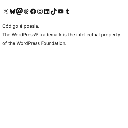
Visite a nossa conta X (antigo Twitter)
Visit our Bluesky account
Visit our Mastodon account
Visit our Threads account
Visite a nossa página do Facebook
Visite a nossa conta no Instagram
Visite a nossa conta no LinkedIn
Visit our TikTok account
Visit our YouTube channel
Visit our Tumblr account
Código é poesia.
The WordPress® trademark is the intellectual property
of the WordPress Foundation.