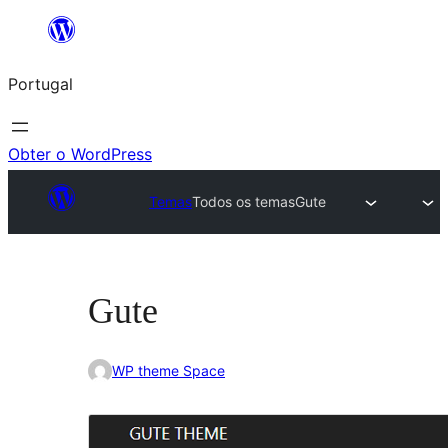
Saltar
para
Portugal
o
conteúdo
Obter o WordPress
Temas
Todos os temas
Gute
Gute
WP theme Space