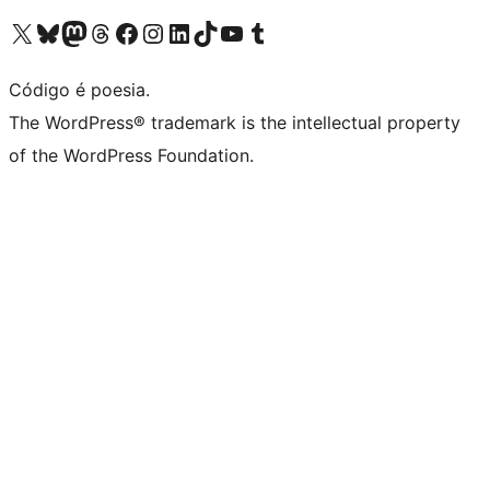
Visite a nossa conta X (antigo Twitter)
Visit our Bluesky account
Visit our Mastodon account
Visit our Threads account
Visite a nossa página do Facebook
Visite a nossa conta no Instagram
Visite a nossa conta no LinkedIn
Visit our TikTok account
Visit our YouTube channel
Visit our Tumblr account
Código é poesia.
The WordPress® trademark is the intellectual property
of the WordPress Foundation.