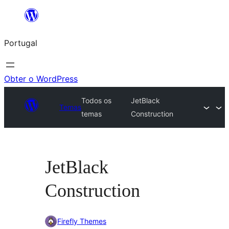
Saltar
para
Portugal
o
conteúdo
Obter o WordPress
Todos os
JetBlack
Temas
temas
Construction
JetBlack
Construction
Firefly Themes