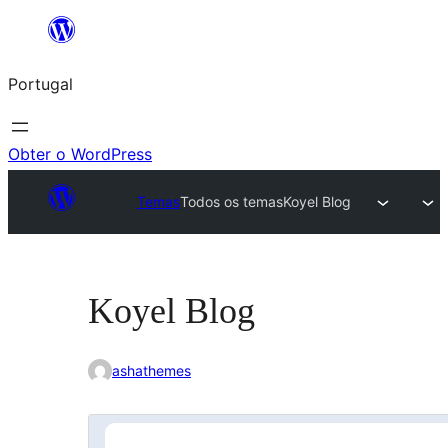
Saltar
para
Portugal
o
conteúdo
Obter o WordPress
Temas
Todos os temas
Koyel Blog
Koyel Blog
ashathemes