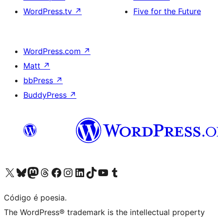
WordPress.tv
↗
Five for the Future
WordPress.com
↗
Matt
↗
bbPress
↗
BuddyPress
↗
Visite a nossa conta X (antigo Twitter)
Visit our Bluesky account
Visit our Mastodon account
Visit our Threads account
Visite a nossa página do Facebook
Visite a nossa conta no Instagram
Visite a nossa conta no LinkedIn
Visit our TikTok account
Visit our YouTube channel
Visit our Tumblr account
Código é poesia.
The WordPress® trademark is the intellectual property