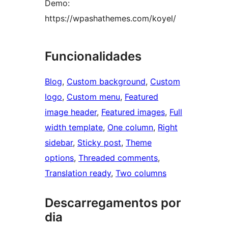
Demo:
https://wpashathemes.com/koyel/
Funcionalidades
Blog
, 
Custom background
, 
Custom
logo
, 
Custom menu
, 
Featured
image header
, 
Featured images
, 
Full
width template
, 
One column
, 
Right
sidebar
, 
Sticky post
, 
Theme
options
, 
Threaded comments
, 
Translation ready
, 
Two columns
Descarregamentos por
dia