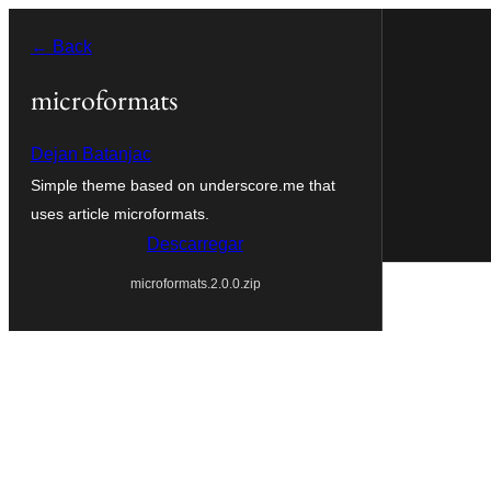
Saltar
← Back
para
o
microformats
conteúdo
Dejan Batanjac
Simple theme based on underscore.me that
uses article microformats.
Descarregar
microformats.2.0.0.zip