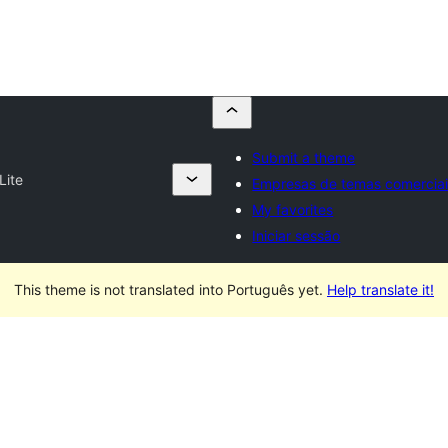
Submit a theme
Lite
Empresas de temas comercia
My favorites
Iniciar sessão
This theme is not translated into Português yet.
Help translate it!