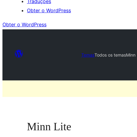
Traduções
Obter o WordPress
Obter o WordPress
Temas
Todos os temas
Minn 
Minn Lite