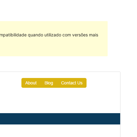
mpatibilidade quando utilizado com versões mais
Pré-visualizar
Descarregar
Versão
0.20
Última actualização
24 de Março, 2017
Instalações activas
90+
Página inicial do tema