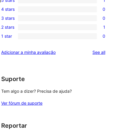
5 stars
1
l
1
4 stars
0
5-
0
3 stars
0
star
4-
0
review
2 stars
1
s
star
3-
1
reviews
1 star
0
star
2-
0
reviews
star
1-
reviews
Adicionar a minha avaliação
See all
review
star
reviews
Suporte
Tem algo a dizer? Precisa de ajuda?
Ver fórum de suporte
Reportar