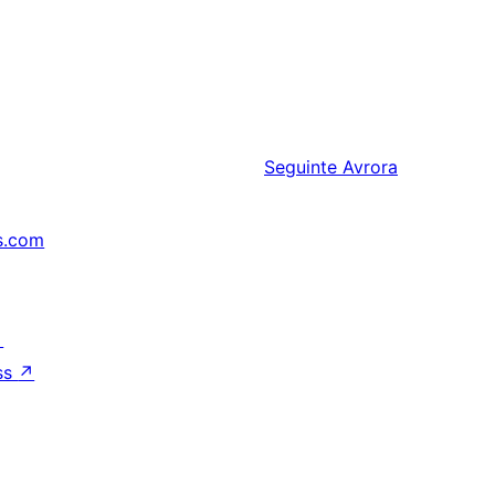
Seguinte
Avrora
s.com
↗
ss
↗