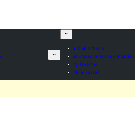
Submit a theme
is
Empresas de temas comerciais
My favorites
Iniciar sessão