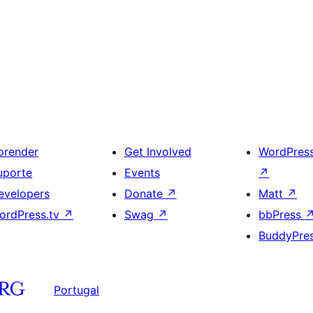
prender
Get Involved
WordPres
uporte
Events
↗
evelopers
Donate
↗
Matt
↗
ordPress.tv
↗
Swag
↗
bbPress
BuddyPre
Portugal