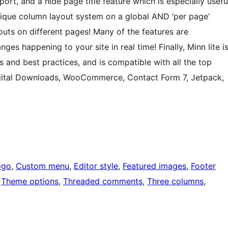
t, and a hide page title feature which is especially usefu
nique column layout system on a global AND ‘per page’
outs on different pages! Many of the features are
es happening to your site in real time! Finally, Minn lite i
and best practices, and is compatible with all the top
gital Downloads, WooCommerce, Contact Form 7, Jetpack,
ogo
, 
Custom menu
, 
Editor style
, 
Featured images
, 
Footer
 
Theme options
, 
Threaded comments
, 
Three columns
, 