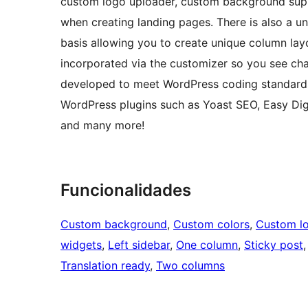
custom logo uploader, custom background suppor
when creating landing pages. There is also a u
basis allowing you to create unique column lay
incorporated via the customizer so you see chang
developed to meet WordPress coding standards 
WordPress plugins such as Yoast SEO, Easy Di
and many more!
Funcionalidades
Custom background
, 
Custom colors
, 
Custom l
widgets
, 
Left sidebar
, 
One column
, 
Sticky post
,
Translation ready
, 
Two columns