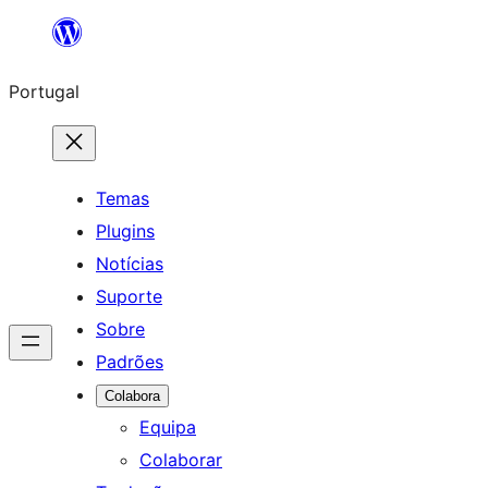
Saltar
para
Portugal
o
conteúdo
Temas
Plugins
Notícias
Suporte
Sobre
Padrões
Colabora
Equipa
Colaborar