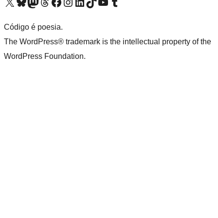
Visite a nossa conta X (antigo Twitter)
Visit our Bluesky account
Visit our Mastodon account
Visit our Threads account
Visite a nossa página do Facebook
Visite a nossa conta no Instagram
Visite a nossa conta no LinkedIn
Visit our TikTok account
Visit our YouTube channel
Visit our Tumblr account
Código é poesia.
The WordPress® trademark is the intellectual property of the
WordPress Foundation.