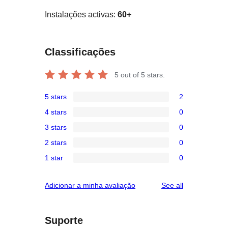
Instalações activas:
60+
Classificações
5
out of 5 stars.
5 stars
2
2
4 stars
0
5-
0
3 stars
0
star
4-
0
reviews
2 stars
0
star
3-
0
reviews
1 star
0
star
2-
0
reviews
star
1-
reviews
Adicionar a minha avaliação
See all
reviews
star
reviews
Suporte