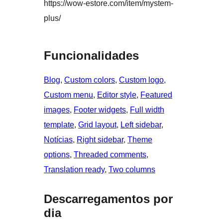
https://wow-estore.com/item/mystem-
plus/
Funcionalidades
Blog
, 
Custom colors
, 
Custom logo
, 
Custom menu
, 
Editor style
, 
Featured
images
, 
Footer widgets
, 
Full width
template
, 
Grid layout
, 
Left sidebar
, 
Notícias
, 
Right sidebar
, 
Theme
options
, 
Threaded comments
, 
Translation ready
, 
Two columns
Descarregamentos por
dia