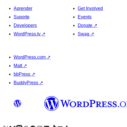
Aprender
Get Involved
Suporte
Events
Developers
Donate
↗
WordPress.tv
↗
Swag
↗
WordPress.com
↗
Matt
↗
bbPress
↗
BuddyPress
↗