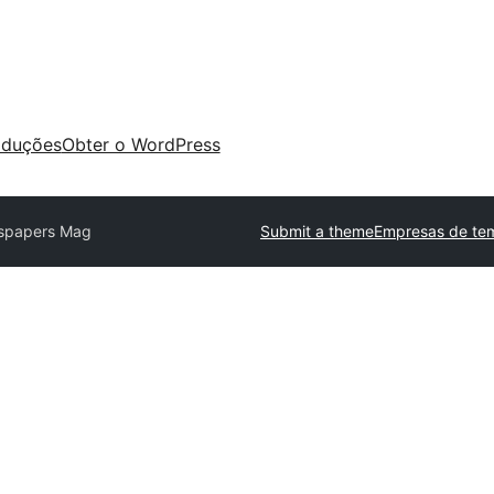
aduções
Obter o WordPress
spapers Mag
Submit a theme
Empresas de tem