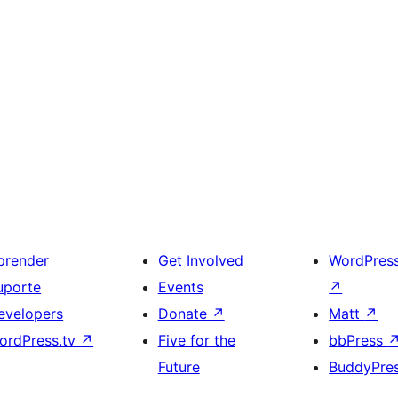
prender
Get Involved
WordPres
uporte
Events
↗
evelopers
Donate
↗
Matt
↗
ordPress.tv
↗
Five for the
bbPress
Future
BuddyPre