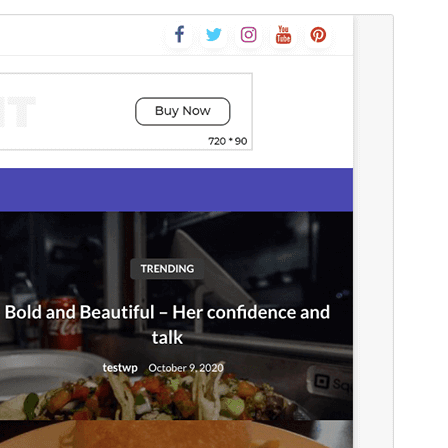
Pré-visualizar
Descarregar
Tema dependente de
Newspaperss
.
Versão
1.0.31
Última actualização
17 de Maio, 2026
Instalações activas
60+
Versão do WordPress
4.7
Versão do PHP
5.6