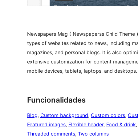
Newspapers Mag ( Newspaperss Child Theme ) i
types of websites related to news, including ma
magazines, and personal blogs. It is also optim
extensive customization for content managemen
mobile devices, tablets, laptops, and desktops.
Funcionalidades
Blog
, 
Custom background
, 
Custom colors
, 
Cus
Featured images
, 
Flexible header
, 
Food & drink
,
Threaded comments
, 
Two columns