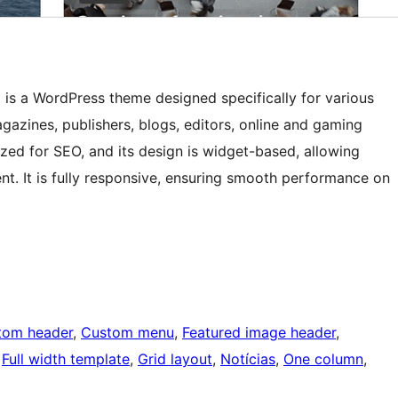
s a WordPress theme designed specifically for various
gazines, publishers, blogs, editors, online and gaming
ized for SEO, and its design is widget-based, allowing
t. It is fully responsive, ensuring smooth performance on
tom header
, 
Custom menu
, 
Featured image header
, 
 
Full width template
, 
Grid layout
, 
Notícias
, 
One column
, 