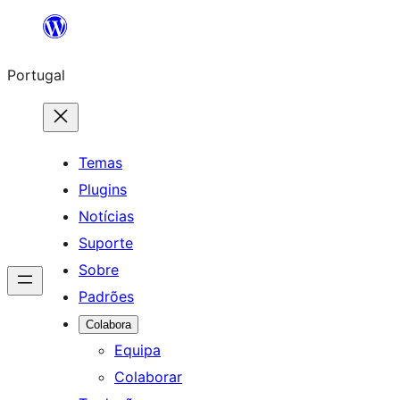
Saltar
para
Portugal
o
conteúdo
Temas
Plugins
Notícias
Suporte
Sobre
Padrões
Colabora
Equipa
Colaborar