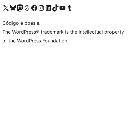
Visite a nossa conta X (antigo Twitter)
Visit our Bluesky account
Visit our Mastodon account
Visit our Threads account
Visite a nossa página do Facebook
Visite a nossa conta no Instagram
Visite a nossa conta no LinkedIn
Visit our TikTok account
Visit our YouTube channel
Visit our Tumblr account
Código é poesia.
The WordPress® trademark is the intellectual property
of the WordPress Foundation.