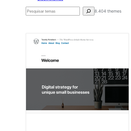
Pesquisar
8.404 themes
Todos
os
temas