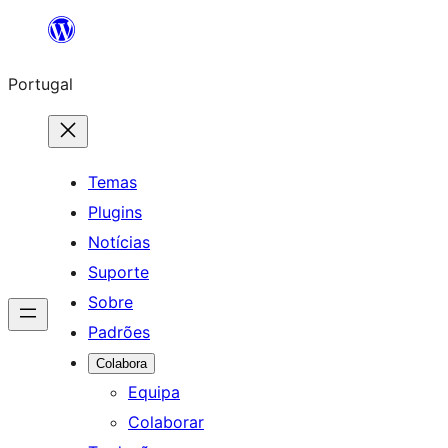
Saltar
para
Portugal
o
conteúdo
Temas
Plugins
Notícias
Suporte
Sobre
Padrões
Colabora
Equipa
Colaborar