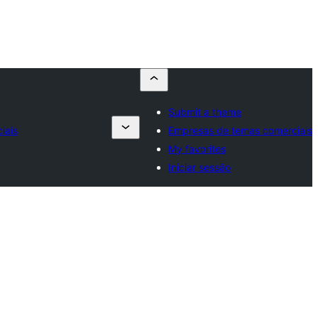
Submit a theme
iais
Empresas de temas comerciais
My favorites
Iniciar sessão