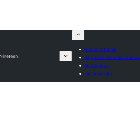
Submit a theme
Nineteen
Empresas de temas comerc
My favorites
Iniciar sessão