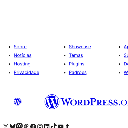
Sobre
Showcase
A
Notícias
Temas
S
Hosting
Plugins
D
Privacidade
Padrões
W
Visite a nossa conta X (antigo Twitter)
Visit our Bluesky account
Visit our Mastodon account
Visit our Threads account
Visite a nossa página do Facebook
Visite a nossa conta no Instagram
Visite a nossa conta no LinkedIn
Visit our TikTok account
Visit our YouTube channel
Visit our Tumblr account