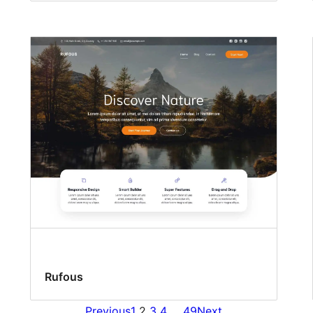
Rufous
Previous
1
2
3
4
…
49
Next