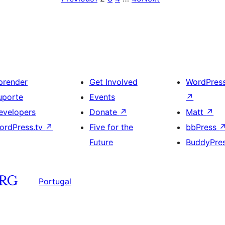
prender
Get Involved
WordPres
uporte
Events
↗
evelopers
Donate
↗
Matt
↗
ordPress.tv
↗
Five for the
bbPress
Future
BuddyPre
Portugal