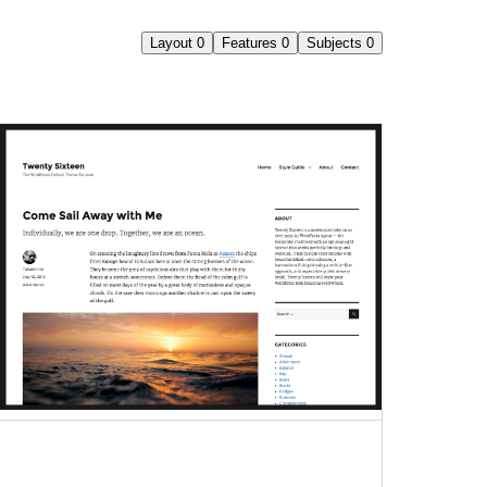
Layout
0
Features
0
Subjects
0