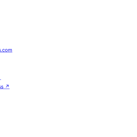
s.com
↗
ss
↗