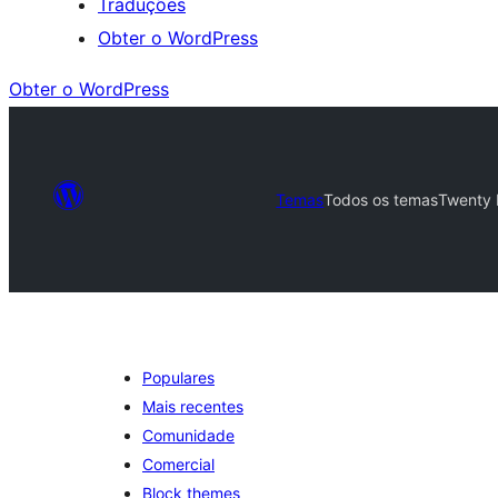
Traduções
Obter o WordPress
Obter o WordPress
Temas
Todos os temas
Twenty 
Populares
Mais recentes
Comunidade
Comercial
Block themes