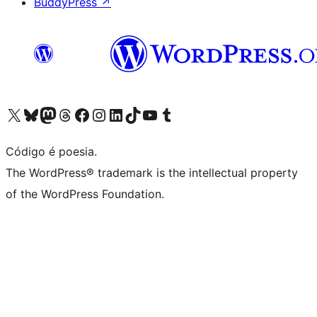
BuddyPress
↗
Visite a nossa conta X (antigo Twitter)
Visit our Bluesky account
Visit our Mastodon account
Visit our Threads account
Visite a nossa página do Facebook
Visite a nossa conta no Instagram
Visite a nossa conta no LinkedIn
Visit our TikTok account
Visit our YouTube channel
Visit our Tumblr account
Código é poesia.
The WordPress® trademark is the intellectual property
of the WordPress Foundation.