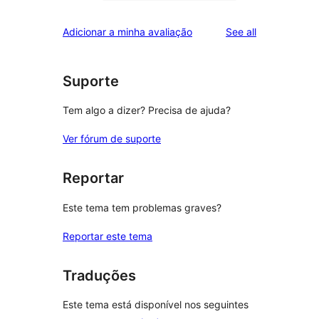
0
reviews
star
1-
reviews
Adicionar a minha avaliação
See all
reviews
star
reviews
Suporte
Tem algo a dizer? Precisa de ajuda?
Ver fórum de suporte
Reportar
Este tema tem problemas graves?
Reportar este tema
Traduções
Este tema está disponível nos seguintes