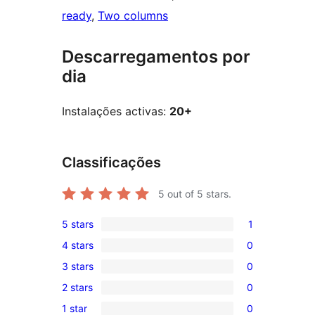
ready
, 
Two columns
Descarregamentos por
dia
Instalações activas:
20+
Classificações
5
out of 5 stars.
5 stars
1
1
4 stars
0
5-
0
3 stars
0
star
4-
0
review
2 stars
0
star
3-
0
reviews
1 star
0
star
2-