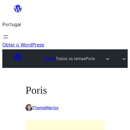
Saltar
para
Portugal
o
conteúdo
Obter o WordPress
Temas
Todos os temas
Poris
Poris
ThemeWarrior