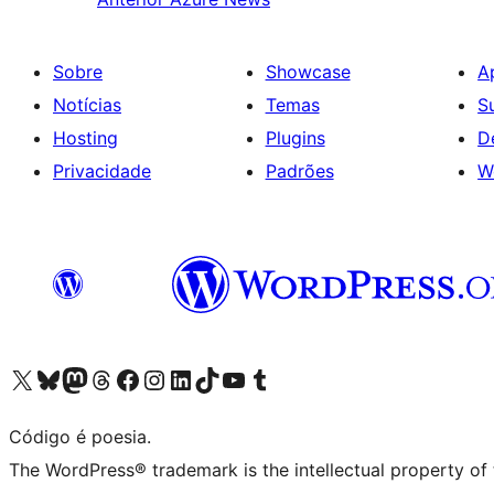
Sobre
Showcase
A
Notícias
Temas
S
Hosting
Plugins
D
Privacidade
Padrões
W
Visite a nossa conta X (antigo Twitter)
Visit our Bluesky account
Visit our Mastodon account
Visit our Threads account
Visite a nossa página do Facebook
Visite a nossa conta no Instagram
Visite a nossa conta no LinkedIn
Visit our TikTok account
Visit our YouTube channel
Visit our Tumblr account
Código é poesia.
The WordPress® trademark is the intellectual property of