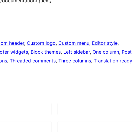
m/documentation/quext/
tom header
, 
Custom logo
, 
Custom menu
, 
Editor style
, 
oter widgets
, 
Block themes
, 
Left sidebar
, 
One column
, 
Post
ons
, 
Threaded comments
, 
Three columns
, 
Translation ready