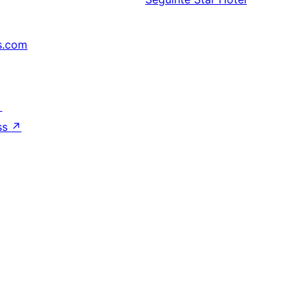
s.com
↗
ss
↗