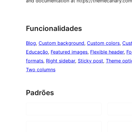
and documentation at https://themecanary.co
Funcionalidades
Blog
, 
Custom background
, 
Custom colors
, 
Cus
Educação
, 
Featured images
, 
Flexible header
, 
Fo
formats
, 
Right sidebar
, 
Sticky post
, 
Theme opti
Two columns
Padrões