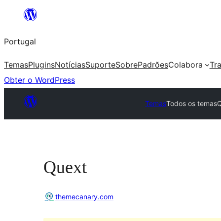
Saltar
para
Portugal
o
conteúdo
Temas
Plugins
Notícias
Suporte
Sobre
Padrões
Colabora
Tr
Obter o WordPress
Temas
Todos os temas
Quext
themecanary.com