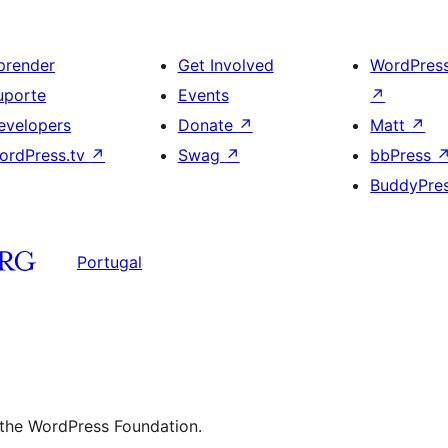
prender
Get Involved
WordPres
uporte
Events
↗
evelopers
Donate
↗
Matt
↗
ordPress.tv
↗
Swag
↗
bbPress
BuddyPre
Portugal
 the WordPress Foundation.