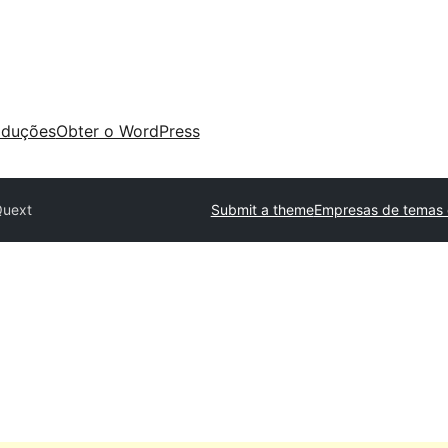
aduções
Obter o WordPress
Quext
Submit a theme
Empresas de temas 