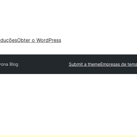
aduções
Obter o WordPress
vona Blog
Submit a theme
Empresas de tema