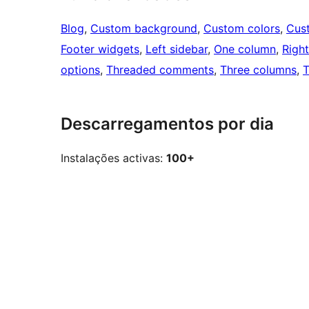
Blog
, 
Custom background
, 
Custom colors
, 
Cus
Footer widgets
, 
Left sidebar
, 
One column
, 
Right
options
, 
Threaded comments
, 
Three columns
, 
T
Descarregamentos por dia
Instalações activas:
100+