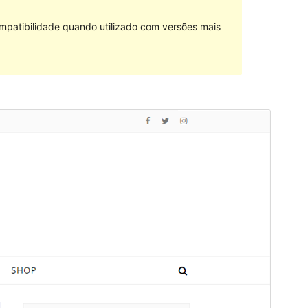
mpatibilidade quando utilizado com versões mais
Pré-visualizar
Descarregar
Tema dependente de
Savona
.
Versão
1.0.1
Última actualização
23 de Setembro, 2020
Instalações activas
100+
Versão do PHP
5.6
Página inicial do tema