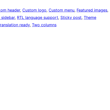
tom header
, 
Custom logo
, 
Custom menu
, 
Featured images
, 
 sidebar
, 
RTL language support
, 
Sticky post
, 
Theme
ranslation ready
, 
Two columns