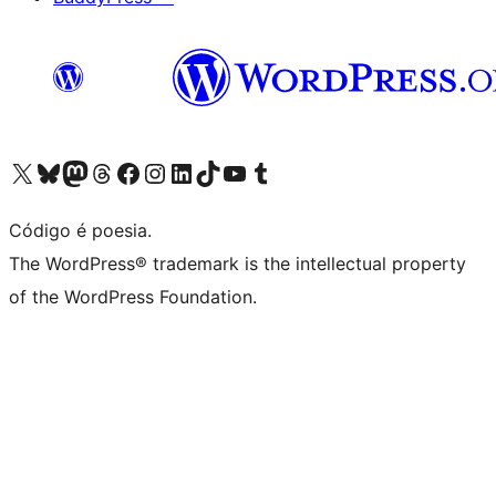
Visite a nossa conta X (antigo Twitter)
Visit our Bluesky account
Visit our Mastodon account
Visit our Threads account
Visite a nossa página do Facebook
Visite a nossa conta no Instagram
Visite a nossa conta no LinkedIn
Visit our TikTok account
Visit our YouTube channel
Visit our Tumblr account
Código é poesia.
The WordPress® trademark is the intellectual property
of the WordPress Foundation.