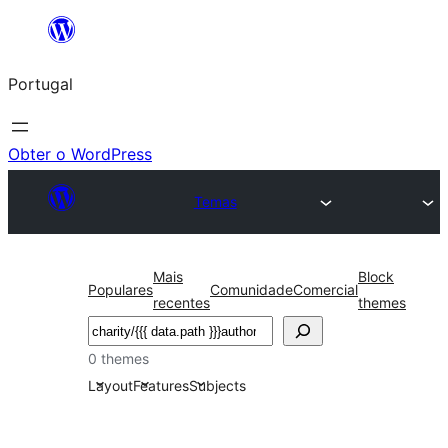
Saltar
para
Portugal
o
conteúdo
Obter o WordPress
Temas
Mais
Block
Populares
Comunidade
Comercial
recentes
themes
Pesquisar
0 themes
Layout
Features
Subjects