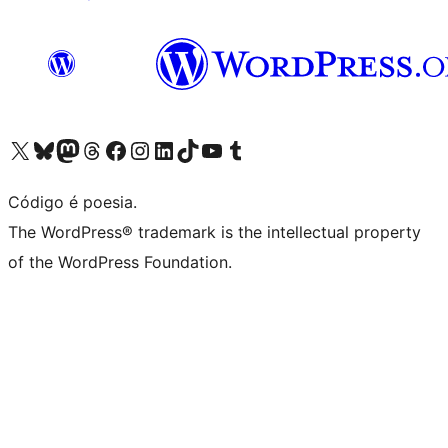
Visite a nossa conta X (antigo Twitter)
Visit our Bluesky account
Visit our Mastodon account
Visit our Threads account
Visite a nossa página do Facebook
Visite a nossa conta no Instagram
Visite a nossa conta no LinkedIn
Visit our TikTok account
Visit our YouTube channel
Visit our Tumblr account
Código é poesia.
The WordPress® trademark is the intellectual property
of the WordPress Foundation.