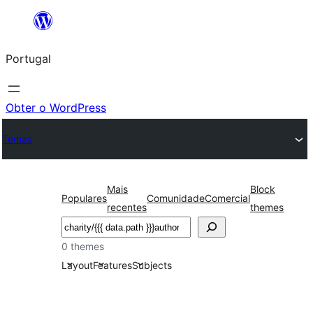
Saltar
para
Portugal
o
conteúdo
Obter o WordPress
Temas
Mais
Block
Populares
Comunidade
Comercial
recentes
themes
Pesquisar
0 themes
Layout
Features
Subjects