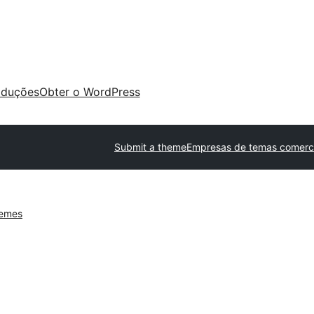
aduções
Obter o WordPress
Submit a theme
Empresas de temas comerci
hemes