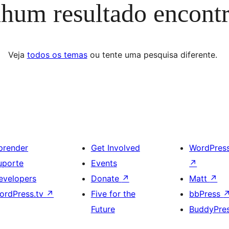
hum resultado encont
Veja
todos os temas
ou tente uma pesquisa diferente.
prender
Get Involved
WordPres
uporte
Events
↗
evelopers
Donate
↗
Matt
↗
ordPress.tv
↗
Five for the
bbPress
Future
BuddyPre