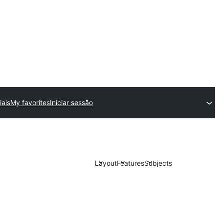
ais
My favorites
Iniciar sessão
Layout
Features
Subjects