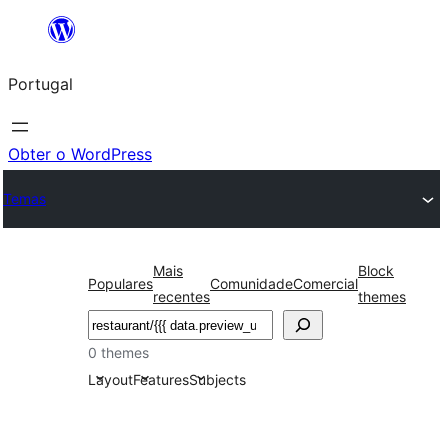
Saltar
para
Portugal
o
conteúdo
Obter o WordPress
Temas
Mais
Block
Populares
Comunidade
Comercial
recentes
themes
Pesquisar
0 themes
Layout
Features
Subjects