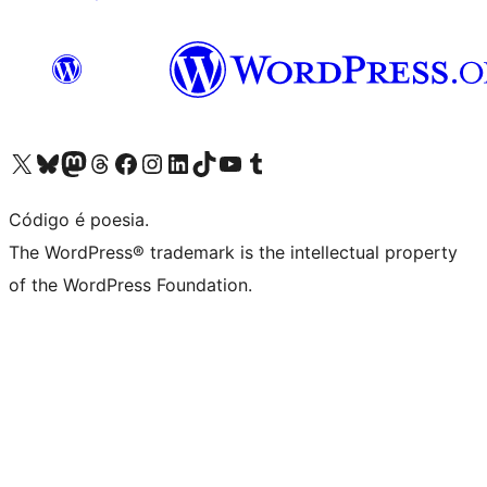
Visite a nossa conta X (antigo Twitter)
Visit our Bluesky account
Visit our Mastodon account
Visit our Threads account
Visite a nossa página do Facebook
Visite a nossa conta no Instagram
Visite a nossa conta no LinkedIn
Visit our TikTok account
Visit our YouTube channel
Visit our Tumblr account
Código é poesia.
The WordPress® trademark is the intellectual property
of the WordPress Foundation.