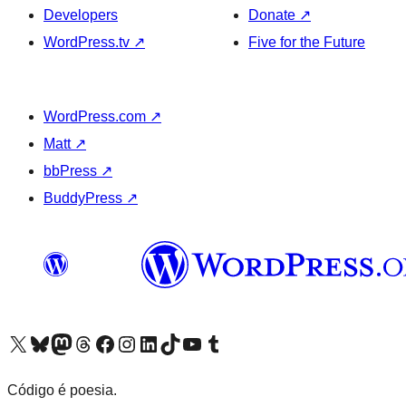
Developers
Donate
↗
WordPress.tv
↗
Five for the Future
WordPress.com
↗
Matt
↗
bbPress
↗
BuddyPress
↗
Visite a nossa conta X (antigo Twitter)
Visit our Bluesky account
Visit our Mastodon account
Visit our Threads account
Visite a nossa página do Facebook
Visite a nossa conta no Instagram
Visite a nossa conta no LinkedIn
Visit our TikTok account
Visit our YouTube channel
Visit our Tumblr account
Código é poesia.