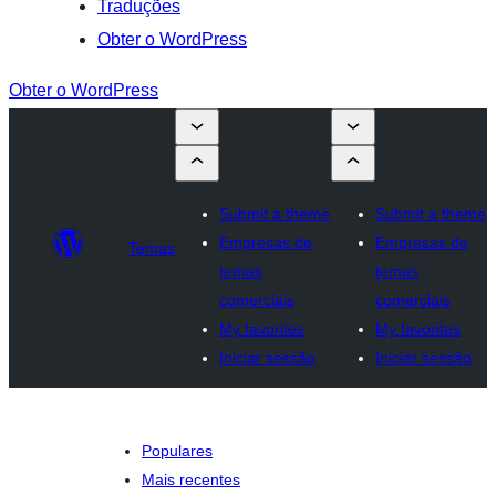
Traduções
Obter o WordPress
Obter o WordPress
Submit a theme
Submit a theme
Empresas de
Empresas de
Temas
temas
temas
comerciais
comerciais
My favorites
My favorites
Iniciar sessão
Iniciar sessão
Populares
Mais recentes