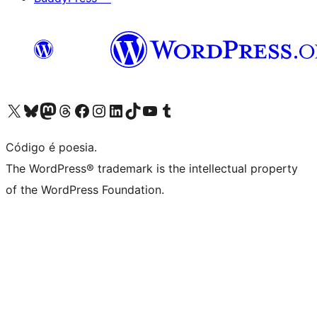
Visite a nossa conta X (antigo Twitter)
Visit our Bluesky account
Visit our Mastodon account
Visit our Threads account
Visite a nossa página do Facebook
Visite a nossa conta no Instagram
Visite a nossa conta no LinkedIn
Visit our TikTok account
Visit our YouTube channel
Visit our Tumblr account
Código é poesia.
The WordPress® trademark is the intellectual property
of the WordPress Foundation.