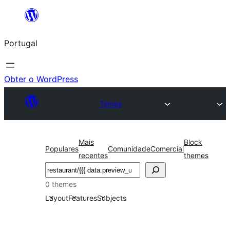
Saltar
para
Portugal
o
conteúdo
Obter o WordPress
Temas
Mais
Block
Populares
Comunidade
Comercial
recentes
themes
Pesquisar
0 themes
Layout
Features
Subjects