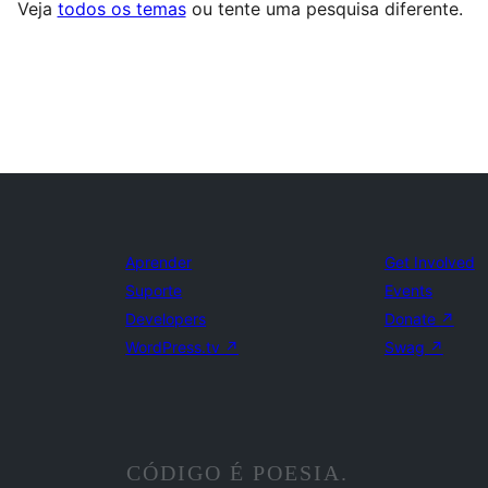
Veja
todos os temas
ou tente uma pesquisa diferente.
Aprender
Get Involved
Suporte
Events
Developers
Donate
↗
WordPress.tv
↗
Swag
↗
CÓDIGO É POESIA.