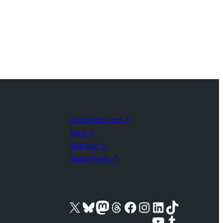
WordPress.com
↗
Matt
↗
bbPress
↗
BuddyPress
↗
Visite a nossa conta X (antigo Twitter)
Visit our Bluesky account
Visit our Mastodon account
Visit our Threads account
Visite a nossa página do Facebook
Visite a nossa conta no Instagram
Visite a nossa conta no LinkedIn
Visit our TikTok account
Visit our YouTube channel
Visit our Tumblr account