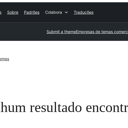
e
Sobre
Padrões
Colabora
Traduções
Submit a theme
Empresas de temas comerci
hemes
hum resultado encont