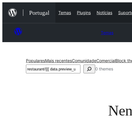
Saltar
Portugal
Temas
Plugins
Notícias
Suport
para
o
conteúdo
Temas
Populares
Mais recentes
Comunidade
Comercial
Block t
Pesquisar
0 themes
Nen