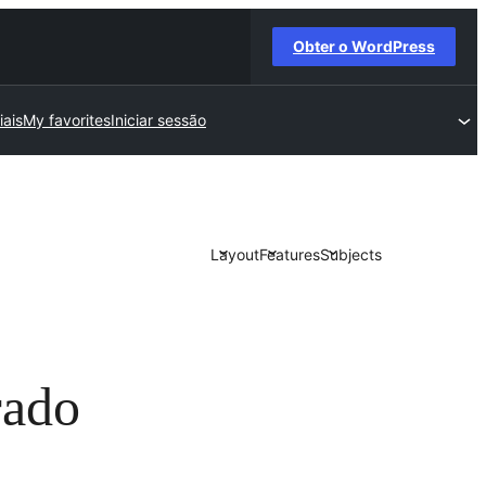
Obter o WordPress
ais
My favorites
Iniciar sessão
Layout
Features
Subjects
rado