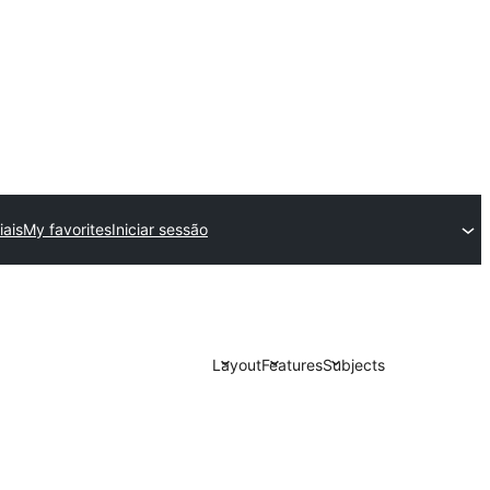
ais
My favorites
Iniciar sessão
Layout
Features
Subjects