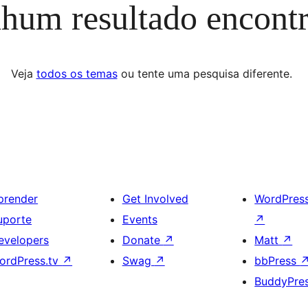
hum resultado encont
Veja
todos os temas
ou tente uma pesquisa diferente.
prender
Get Involved
WordPres
uporte
Events
↗
evelopers
Donate
↗
Matt
↗
ordPress.tv
↗
Swag
↗
bbPress
BuddyPre