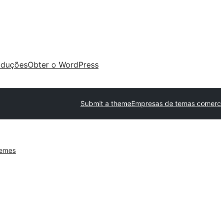
aduções
Obter o WordPress
Submit a theme
Empresas de temas comerci
hemes