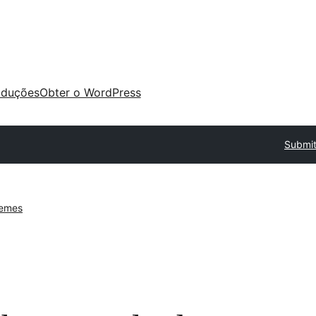
aduções
Obter o WordPress
Submit
hemes