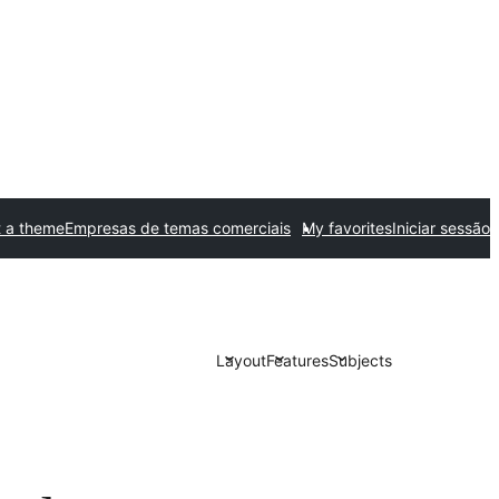
 a theme
Empresas de temas comerciais
My favorites
Iniciar sessão
Layout
Features
Subjects