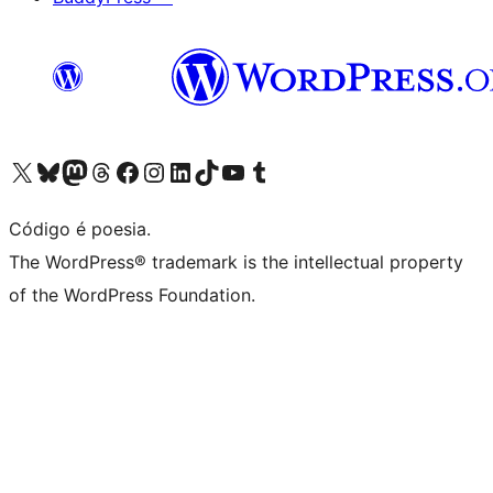
Visite a nossa conta X (antigo Twitter)
Visit our Bluesky account
Visit our Mastodon account
Visit our Threads account
Visite a nossa página do Facebook
Visite a nossa conta no Instagram
Visite a nossa conta no LinkedIn
Visit our TikTok account
Visit our YouTube channel
Visit our Tumblr account
Código é poesia.
The WordPress® trademark is the intellectual property
of the WordPress Foundation.