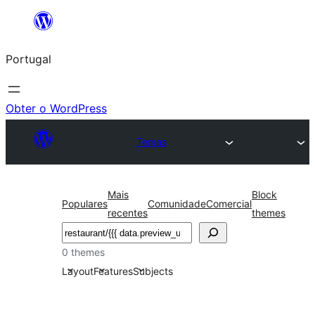
Saltar
para
Portugal
o
conteúdo
Obter o WordPress
Temas
Mais
Block
Populares
Comunidade
Comercial
recentes
themes
Pesquisar
0 themes
Layout
Features
Subjects