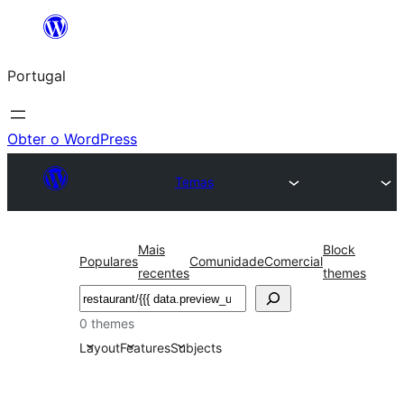
Saltar
para
Portugal
o
conteúdo
Obter o WordPress
Temas
Mais
Block
Populares
Comunidade
Comercial
recentes
themes
Pesquisar
0 themes
Layout
Features
Subjects