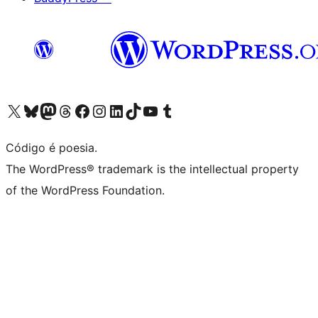
Visite a nossa conta X (antigo Twitter)
Visit our Bluesky account
Visit our Mastodon account
Visit our Threads account
Visite a nossa página do Facebook
Visite a nossa conta no Instagram
Visite a nossa conta no LinkedIn
Visit our TikTok account
Visit our YouTube channel
Visit our Tumblr account
Código é poesia.
The WordPress® trademark is the intellectual property
of the WordPress Foundation.