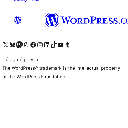
Visite a nossa conta X (antigo Twitter)
Visit our Bluesky account
Visit our Mastodon account
Visit our Threads account
Visite a nossa página do Facebook
Visite a nossa conta no Instagram
Visite a nossa conta no LinkedIn
Visit our TikTok account
Visit our YouTube channel
Visit our Tumblr account
Código é poesia.
The WordPress® trademark is the intellectual property
of the WordPress Foundation.