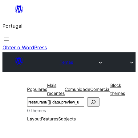
Saltar
para
Portugal
o
conteúdo
Obter o WordPress
Temas
Mais
Block
Populares
Comunidade
Comercial
recentes
themes
Pesquisar
0 themes
Layout
Features
Subjects