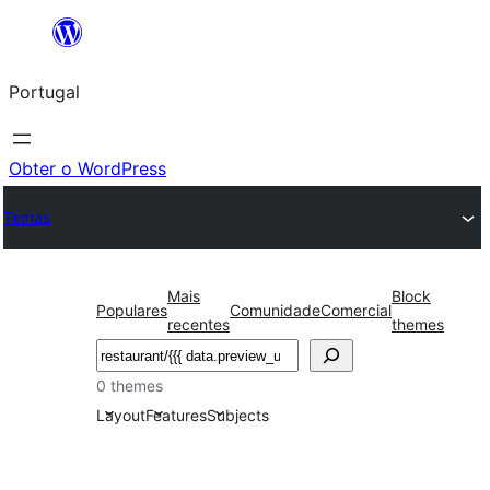
Saltar
para
Portugal
o
conteúdo
Obter o WordPress
Temas
Mais
Block
Populares
Comunidade
Comercial
recentes
themes
Pesquisar
0 themes
Layout
Features
Subjects