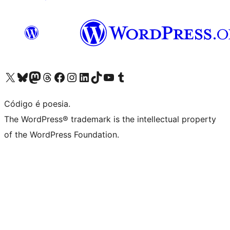
Visite a nossa conta X (antigo Twitter)
Visit our Bluesky account
Visit our Mastodon account
Visit our Threads account
Visite a nossa página do Facebook
Visite a nossa conta no Instagram
Visite a nossa conta no LinkedIn
Visit our TikTok account
Visit our YouTube channel
Visit our Tumblr account
Código é poesia.
The WordPress® trademark is the intellectual property
of the WordPress Foundation.