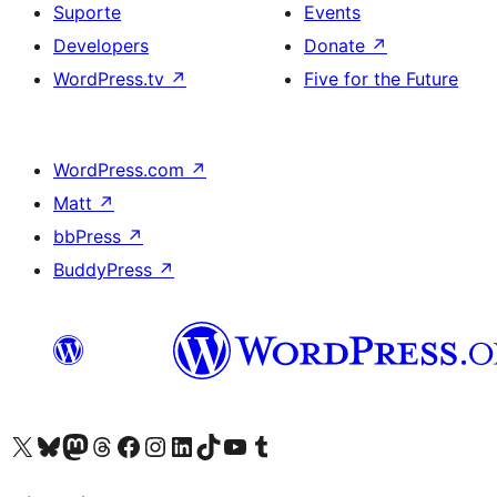
Suporte
Events
Developers
Donate
↗
WordPress.tv
↗
Five for the Future
WordPress.com
↗
Matt
↗
bbPress
↗
BuddyPress
↗
Visite a nossa conta X (antigo Twitter)
Visit our Bluesky account
Visit our Mastodon account
Visit our Threads account
Visite a nossa página do Facebook
Visite a nossa conta no Instagram
Visite a nossa conta no LinkedIn
Visit our TikTok account
Visit our YouTube channel
Visit our Tumblr account