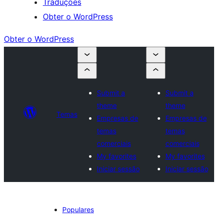
Traduções
Obter o WordPress
Obter o WordPress
Submit a
Submit a
theme
theme
Temas
Empresas de
Empresas de
temas
temas
comerciais
comerciais
My favorites
My favorites
Iniciar sessão
Iniciar sessão
Populares