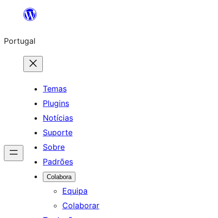
Saltar
para
Portugal
o
conteúdo
Temas
Plugins
Notícias
Suporte
Sobre
Padrões
Colabora
Equipa
Colaborar