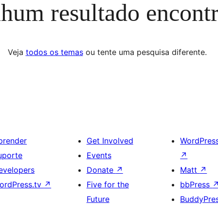
hum resultado encont
Veja
todos os temas
ou tente uma pesquisa diferente.
prender
Get Involved
WordPres
uporte
Events
↗
evelopers
Donate
↗
Matt
↗
ordPress.tv
↗
Five for the
bbPress
Future
BuddyPre