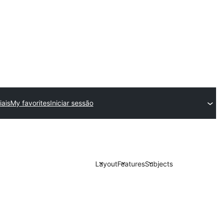
ais
My favorites
Iniciar sessão
Layout
Features
Subjects