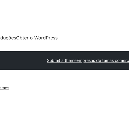
aduções
Obter o WordPress
Submit a theme
Empresas de temas comerci
hemes