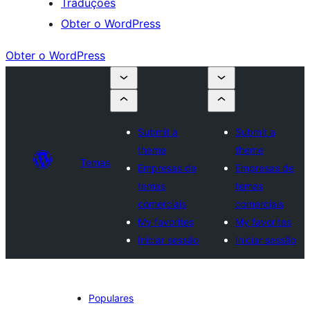
Traduções
Obter o WordPress
Obter o WordPress
Submit a
Submit a
theme
theme
Temas
Empresas de
Empresas de
temas
temas
comerciais
comerciais
My favorites
My favorites
Iniciar sessão
Iniciar sessão
Populares