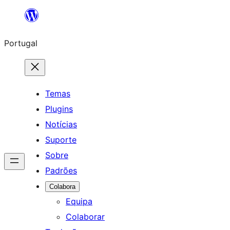
Saltar
para
Portugal
o
conteúdo
Temas
Plugins
Notícias
Suporte
Sobre
Padrões
Colabora
Equipa
Colaborar