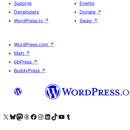
Suporte
Events
Developers
Donate
↗
WordPress.tv
↗
Swag
↗
WordPress.com
↗
Matt
↗
bbPress
↗
BuddyPress
↗
Visite a nossa conta X (antigo Twitter)
Visit our Bluesky account
Visit our Mastodon account
Visit our Threads account
Visite a nossa página do Facebook
Visite a nossa conta no Instagram
Visite a nossa conta no LinkedIn
Visit our TikTok account
Visit our YouTube channel
Visit our Tumblr account